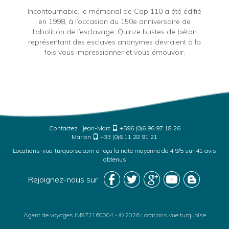
Incontournable, le mémorial de Cap 110 a été édifié
en 1998, à l’occasion du 150e anniversaire de
l’abolition de l’esclavage. Quinze bustes de béton
représentant des esclaves anonymes devraient à la
fois vous impressionner et vous émouvoir.
Contactez :
Jean-Marc
+596 (0)6 96 97 18 26
Marion
+33 (0)6 11 28 91 21
Locations-vue-turquoise.com
a reçu la note moyenne de
4.9
/
5
sur
41
avis
obtenus
Rejoignez-nous sur
Agent de voyages IM972160004
-
© 2026 Locations vue turquoise