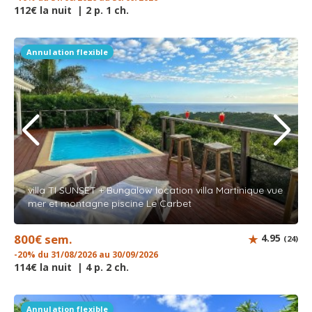
112€ la nuit | 2 p. 1 ch.
Annulation flexible
villa TI SUNSET + Bungalow location villa Martinique vue
mer et montagne piscine Le Carbet
800€ sem.
4.95
(24)
-20% du 31/08/2026 au 30/09/2026
114€ la nuit | 4 p. 2 ch.
Annulation flexible