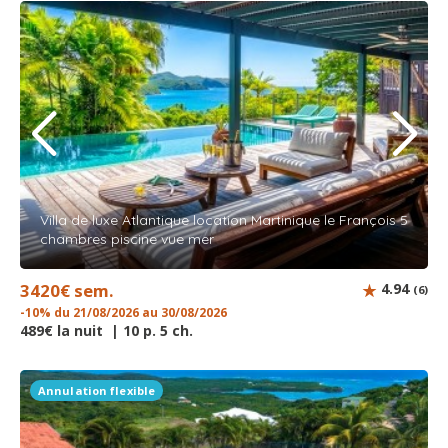
Villa de luxe Atlantique location Martinique le François 5
chambres piscine vue mer
3420€ sem.
4.94
(6)
-10% du 21/08/2026 au 30/08/2026
489€ la nuit | 10 p. 5 ch.
Annulation flexible