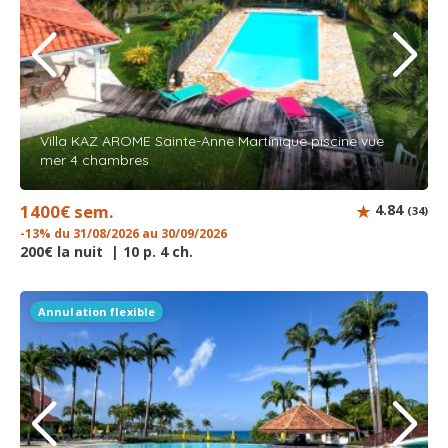
Villa KAZ AROME Sainte-Anne Martinique piscine vue
mer 4 chambres
1400€ sem.
4.84
(34)
-13% du 31/08/2026 au 30/09/2026
200€ la nuit | 10 p. 4 ch.
Annulation flexible