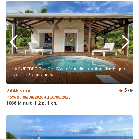
Le SUPERBE BUNGALOW le Vauclin location Martinique
piscine 2 personnes
744€ sem.
5
(6)
-15% du 06/08/2026 au 30/08/2026
106€ la nuit | 2 p. 1 ch.