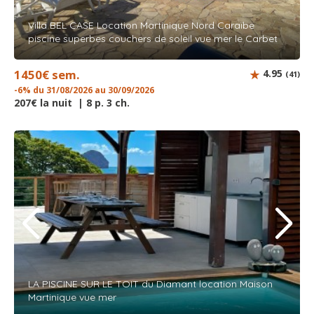
Villa BEL CASE Location Martinique Nord Caraïbe
piscine superbes couchers de soleil vue mer le Carbet
1450€ sem.
4.95
(41)
-6% du 31/08/2026 au 30/09/2026
207€ la nuit | 8 p. 3 ch.
LA PISCINE SUR LE TOIT du Diamant location Maison
Martinique vue mer