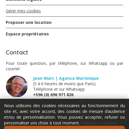
Gérer mes cookies
Proposer une location
Espace propriétaires
Contact
Pour toute question, par téléphone, sur Whatsapp ou par
courriel :
Jean-Marc | Agence Martinique
(5 à 6 heures de moins que Paris)
Téléphone et sur Whatsapp
+596 (0) 696 971 826
jm@locations-vue-turquoise.com
Nous utilisons des cookies nécessaires au fonctionnement du
site et, avec votre accord, des cookies de mesure d’audience
Marion | France métropolitaine
et/ou de personnalisation. Vous pouvez accepter, refuser ou
(Lundi - Mardi - Jeudi - Vendredi)
personnaliser vos choix à tout moment.
Politique cookies
Téléphone et sur Whatsapp