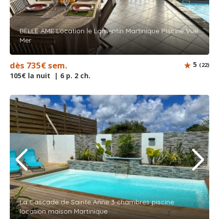
BELLE AME Location le Lamentin Martinique Piscine Vue
Mer
dès 735€ sem.
5
(22)
105€ la nuit | 6 p. 2 ch.
La Cascade de Sainte Anne 3 chambres piscine
location maison Martinique