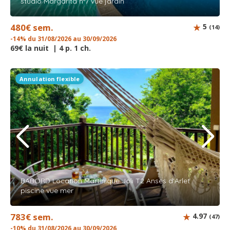
studio Margarita n°7 vue jardin
480€ sem.
5
(14)
-14% du 31/08/2026 au 30/09/2026
69€ la nuit | 4 p. 1 ch.
Annulation flexible
BABORD Location Martinique Joli T2 Anses d'Arlet
piscine vue mer
783€ sem.
4.97
(47)
-10% du 31/08/2026 au 30/09/2026