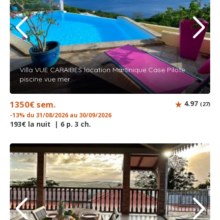
Villa VUE CARAIBES location Martinique Case Pilote
piscine vue mer
1350€ sem.
4.97
(27)
-13% du 31/08/2026 au 30/09/2026
193€ la nuit | 6 p. 3 ch.