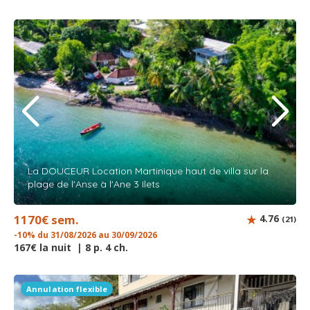
La DOUCEUR Location Martinique haut de villa sur la
plage de l'Anse à l'Ane 3 Ilets
1170€ sem.
4.76
(21)
-10% du 31/08/2026 au 30/09/2026
167€ la nuit | 8 p. 4 ch.
Annulation flexible