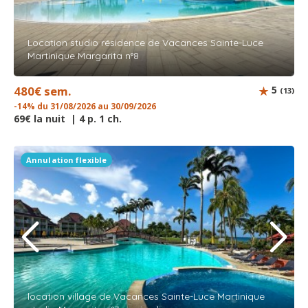
Location studio résidence de Vacances Sainte-Luce
Martinique Margarita n°8
480€ sem.
5
(13)
-14% du 31/08/2026 au 30/09/2026
69€ la nuit | 4 p. 1 ch.
Annulation flexible
location village de Vacances Sainte-Luce Martinique