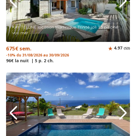
KAY TELLINE location Martinique Trinité joli T3 piscine
vue mer
675€ sem.
4.97
(53)
-10% du 31/08/2026 au 30/09/2026
96€ la nuit | 5 p. 2 ch.