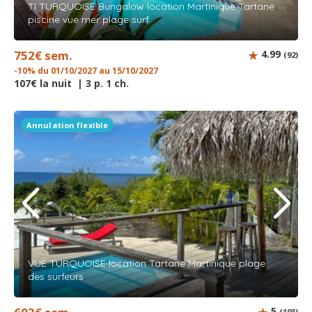
TI TURQUOISE Bungalow location Martinique Tartane
piscine vue mer plage surf
752€ sem.
4.99
(92)
-10% du 01/10/2027 au 15/10/2027
107€ la nuit | 3 p. 1 ch.
Annulation flexible
VUE TURQUOISE location Tartane Martinique plage
des surfeurs
5
(103)