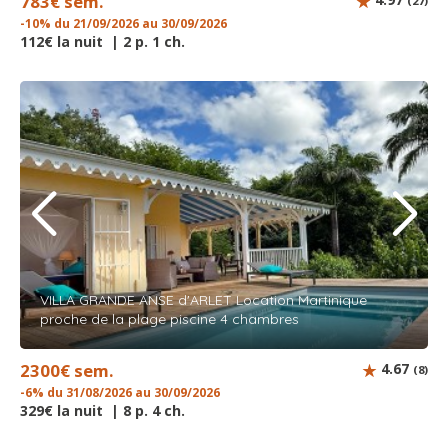
783€ sem.
(27)
-10% du 21/09/2026 au 30/09/2026
112€ la nuit | 2 p. 1 ch.
VILLA GRANDE ANSE d'ARLET Location Martinique
proche de la plage piscine 4 chambres
2300€ sem.
4.67
(8)
-6% du 31/08/2026 au 30/09/2026
329€ la nuit | 8 p. 4 ch.