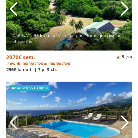
CAP NATURE location Villa Tartane Martinique piscine
et vue mer
2070€ sem.
5
(13)
-10% du 06/08/2026 au 30/08/2026
296€ la nuit | 7 p. 3 ch.
Annulation flexible