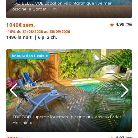
KAZ BELLE VUE Location villa Martinique vue mer
piscine le Carbet - PMR
1040€ sem.
4.99
(79)
-10% du 31/08/2026 au 30/09/2026
149€ la nuit | 6 p. 2 ch.
Annulation flexible
TRIBORD superbe logement piscine aux Anses d'Arlet
Martinique
4.97