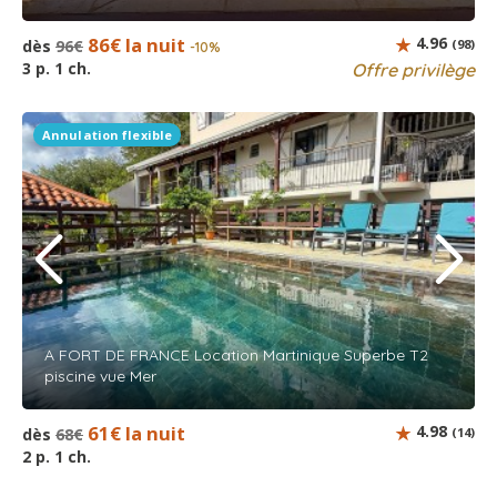
86€ la nuit
4.96
dès
96€
(98)
-10%
3 p. 1 ch.
Offre privilège
Annulation flexible
A FORT DE FRANCE Location Martinique Superbe T2
piscine vue Mer
61€ la nuit
4.98
dès
68€
(14)
2 p. 1 ch.