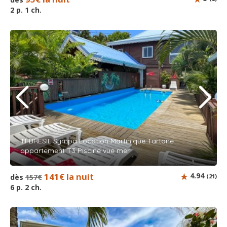
2 p. 1 ch.
TI-BRESIL Sympa Location Martinique Tartane
appartement T3 Piscine vue mer
141€ la nuit
4.94
dès
157€
(21)
6 p. 2 ch.