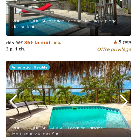
VUE TURQUOISE location Tartane Martinique plage
des surfeurs
86€ la nuit
5
dès
96€
(103)
-10%
3 p. 1 ch.
Offre privilège
Annulation flexible
VUE TURQUOISE PARASOL Location Tartane
Martinique vue mer Surf