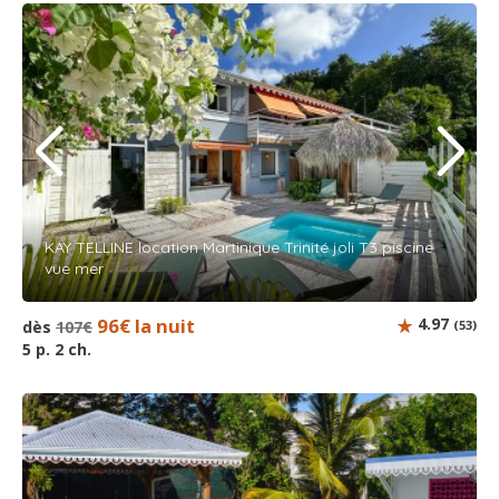
KAY TELLINE location Martinique Trinité joli T3 piscine
vue mer
96€ la nuit
4.97
dès
107€
(53)
5 p. 2 ch.