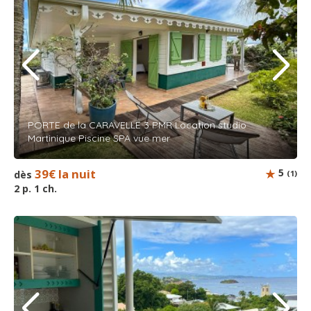
PORTE de la CARAVELLE 3 PMR Location studio
Martinique Piscine SPA vue mer
39€ la nuit
5
dès
(1)
2 p. 1 ch.