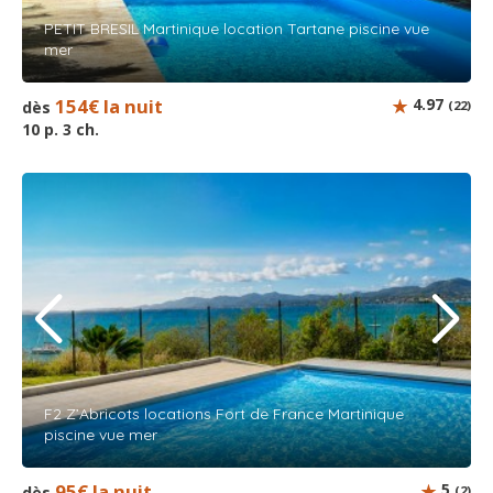
PETIT BRESIL Martinique location Tartane piscine vue
mer
154€ la nuit
4.97
dès
(22)
10 p. 3 ch.
F2 Z’Abricots locations Fort de France Martinique
piscine vue mer
95€ la nuit
5
dès
(2)