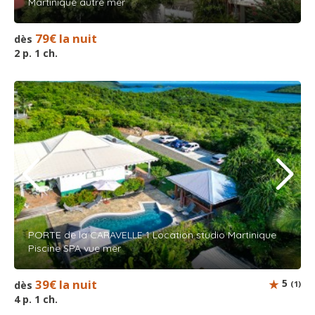
Martinique autre mer
79€ la nuit
dès
2 p. 1 ch.
PORTE de la CARAVELLE 1 Location studio Martinique
Piscine SPA vue mer
39€ la nuit
5
dès
(1)
4 p. 1 ch.