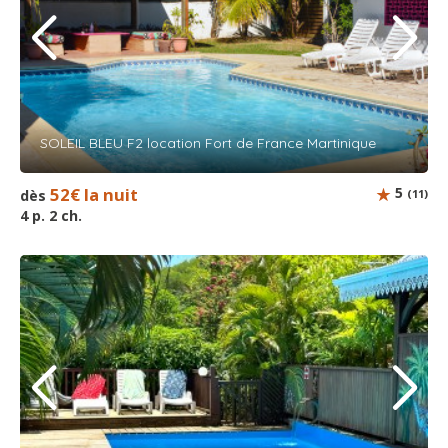
SOLEIL BLEU F2 location Fort de France Martinique
52€ la nuit
5
dès
(11)
4 p. 2 ch.