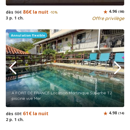
86€ la nuit
4.96
dès
96€
(98)
-10%
3 p. 1 ch.
Offre privilège
Annulation flexible
A FORT DE FRANCE Location Martinique Superbe T2
piscine vue Mer
61€ la nuit
4.98
dès
68€
(14)
2 p. 1 ch.