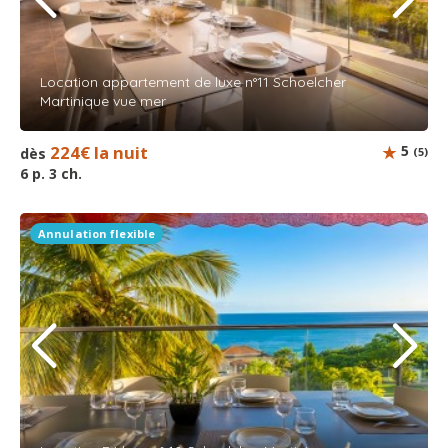
Location appartement de luxe n°11 Schoelcher
Martinique vue mer
224€ la nuit
5
dès
(5)
6 p. 3 ch.
Annulation flexible