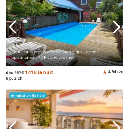
TI-BRESIL Sympa Location Martinique Tartane
appartement T3 Piscine vue mer
141€ la nuit
4.94
dès
157€
(21)
6 p. 2 ch.
Annulation flexible