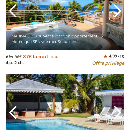
MARINA LIDO superbe location appartement F3
Martinique SPA vue mer Schoelcher
87€ la nuit
4.99
dès
96€
(51)
-10%
4 p. 2 ch.
Offre privilège