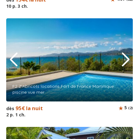
10 p. 3 ch.
F2 Z’Abricots locations Fort de France Martinique
piscine vue mer
95€ la nuit
5
dès
(2)
2 p. 1 ch.