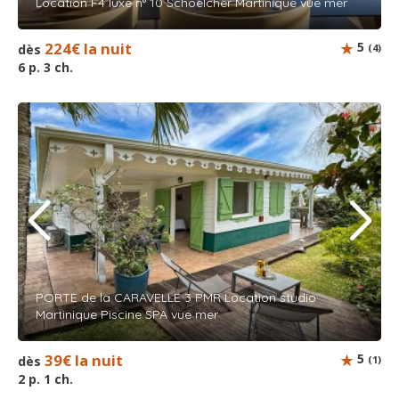
Location F4 luxe n° 10 Schoelcher Martinique vue mer
224€ la nuit
5
dès
(4)
6 p. 3 ch.
PORTE de la CARAVELLE 3 PMR Location studio
Martinique Piscine SPA vue mer
39€ la nuit
5
dès
(1)
2 p. 1 ch.