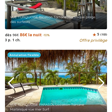
VUE TURQUOISE location Tartane Martinique plage
des surfeurs
86€ la nuit
5
dès
96€
(103)
-10%
3 p. 1 ch.
Offre privilège
Annulation flexible
VUE TURQUOISE PARASOL Location Tartane
Martinique vue mer Surf