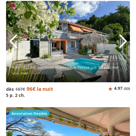
KAY TELLINE location Martinique Trinité joli T3 piscine
vue mer
96€ la nuit
4.97
dès
107€
(53)
5 p. 2 ch.
Annulation flexible