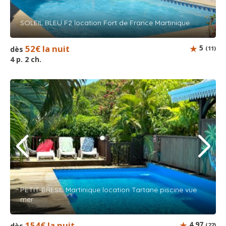
SOLEIL BLEU F2 location Fort de France Martinique
52€ la nuit
5
dès
(11)
4 p. 2 ch.
PETIT BRESIL Martinique location Tartane piscine vue
mer
154€ la nuit
4.97
dès
(22)