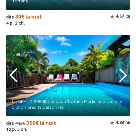
Tartane
80€ la nuit
4.67
dès
(2)
4 p. 2 ch.
Le GRAND BRESIL Location Tartane Martinique vue mer
5 chambres 12 personnes
399€ la nuit
4.83
dès
443€
(6)
12 p. 5 ch.