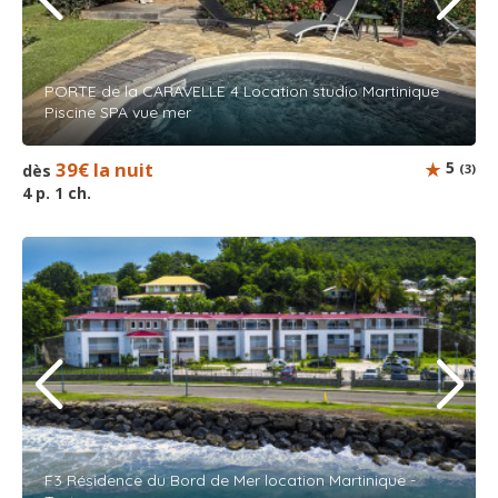
PORTE de la CARAVELLE 4 Location studio Martinique
Piscine SPA vue mer
39€ la nuit
5
dès
(3)
4 p. 1 ch.
F3 Résidence du Bord de Mer location Martinique -