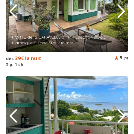
PORTE de la CARAVELLE 3 PMR Location studio
Martinique Piscine SPA vue mer
39€ la nuit
5
dès
(1)
2 p. 1 ch.