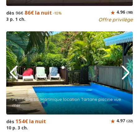
86€ la nuit
4.96
dès
96€
(98)
-10%
3 p. 1 ch.
Offre privilège
PETIT BRESIL Martinique location Tartane piscine vue
mer
154€ la nuit
4.97
dès
(22)
10 p. 3 ch.