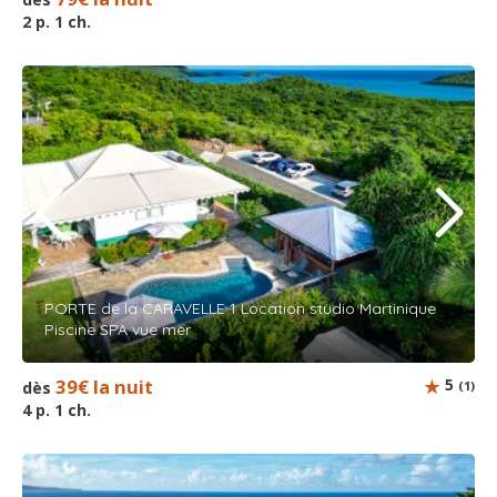
2 p. 1 ch.
PORTE de la CARAVELLE 1 Location studio Martinique
Piscine SPA vue mer
39€ la nuit
5
dès
(1)
4 p. 1 ch.