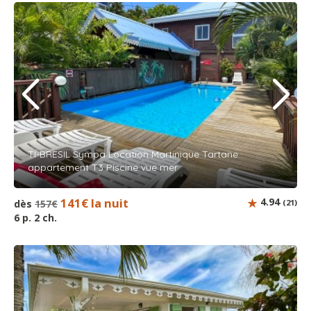
TI-BRESIL Sympa Location Martinique Tartane
appartement T3 Piscine vue mer
141€ la nuit
4.94
dès
157€
(21)
6 p. 2 ch.