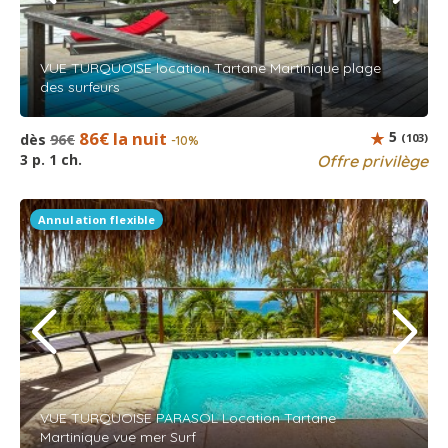
VUE TURQUOISE location Tartane Martinique plage
des surfeurs
86€ la nuit
5
dès
96€
(103)
-10%
3 p. 1 ch.
Offre privilège
Annulation flexible
VUE TURQUOISE PARASOL Location Tartane
Martinique vue mer Surf