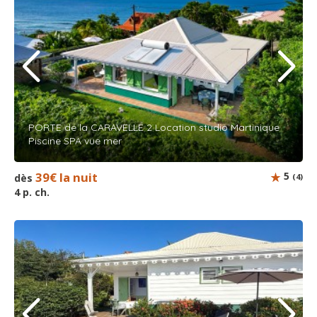
PORTE de la CARAVELLE 2 Location studio Martinique
Piscine SPA vue mer
39€ la nuit
5
dès
(4)
4 p. ch.