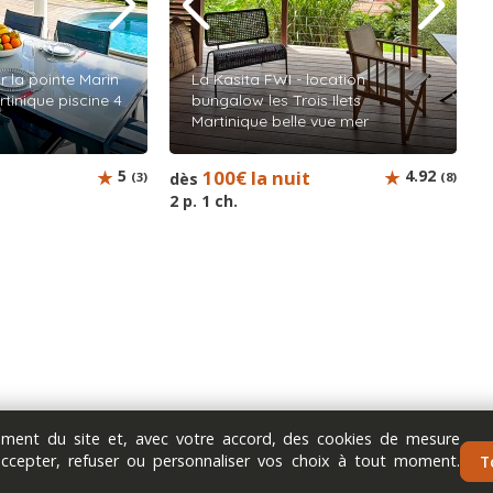
 la pointe Marin
La Kasita FWI - location
rtinique piscine 4
bungalow les Trois Ilets
Martinique belle vue mer
t
5
100€ la nuit
4.92
(3)
dès
(8)
2 p. 1 ch.
nement du site et, avec votre accord, des cookies de mesure
accepter, refuser ou personnaliser vos choix à tout moment.
T