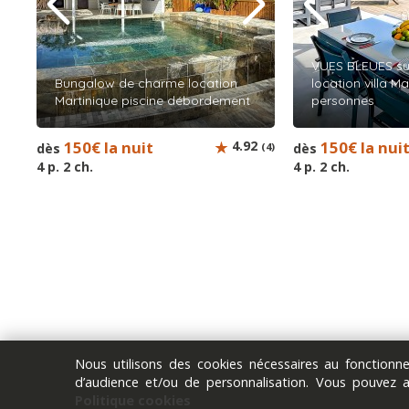
VUES BLEUES sur
Bungalow de charme location
location villa Ma
Martinique piscine débordement
personnes
150€ la nuit
4.92
150€ la nui
dès
(4)
dès
4 p. 2 ch.
4 p. 2 ch.
Nous utilisons des cookies nécessaires au fonction
d’audience et/ou de personnalisation. Vous pouvez 
Politique cookies