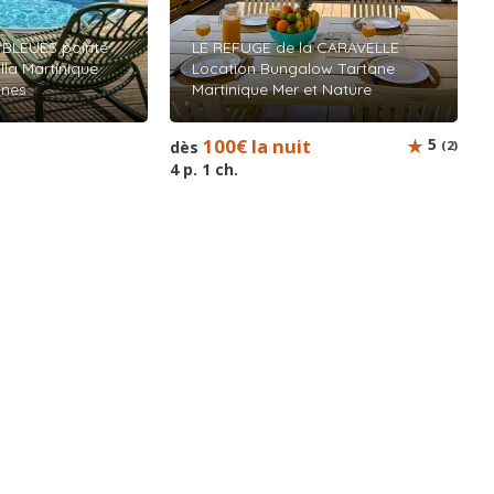
BLEUES pointe
LE REFUGE de la CARAVELLE
illa Martinique
Location Bungalow Tartane
nnes
Martinique Mer et Nature
t
100€ la nuit
5
dès
(2)
4 p. 1 ch.