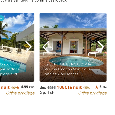
veut vivre Sainte-Anne comme des locaux.
le
Bungalow
Le SUPERBE BUNGALOW le
ique Tartane
Vauclin location Martinique
plage surf
piscine 2 personnes
 nuit
4.99
106€ la nuit
5
(92)
dès
125€
(6)
-10%
-15%
2 p. 1 ch.
Offre privilège
Offre privilège