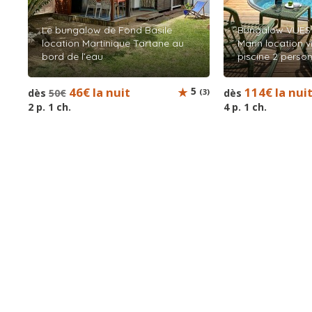
Le bungalow de Fond Basile
Bungalow VUES 
location Martinique Tartane au
Marin location v
bord de l’eau
piscine 2 perso
46€ la nuit
5
114€ la nui
dès
50€
(3)
dès
2 p. 1 ch.
4 p. 1 ch.