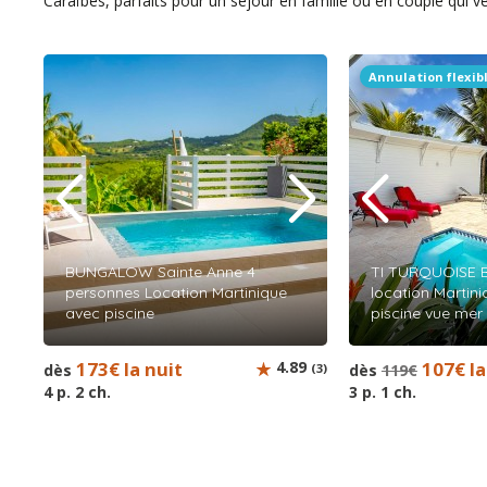
Caraïbes, parfaits pour un séjour en famille ou en couple qui 
Annulation flexib
BUNGALOW Sainte Anne 4
TI TURQUOISE 
personnes Location Martinique
location Martin
avec piscine
piscine vue mer 
173€ la nuit
4.89
107€ la
dès
(3)
dès
119€
4 p. 2 ch.
3 p. 1 ch.