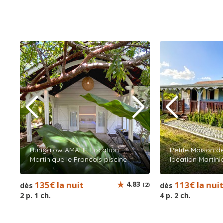
Bungalow AMALIE Location
Petite Maison de
Martinique le Francois piscine
location Martini
135€ la nuit
4.83
113€ la nui
dès
(2)
dès
2 p. 1 ch.
4 p. 2 ch.