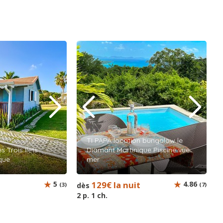
TI PAPA location bungalow le
s Trois Ilets
Diamant Martinique Piscine vue
que
mer
t
5
129€ la nuit
4.86
(3)
dès
(7)
2 p. 1 ch.