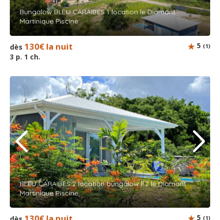
Bungalow BLEU CARAIBES 1 location le Diamant
Martinique Piscine
130€ la nuit
5
dès
(1)
3 p. 1 ch.
BLEU CARAIBES 2 location bungalow F2 le Diamant
Martinique Piscine
130€ la nuit
5
dès
(1)