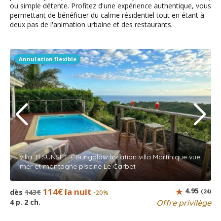
ou simple détente. Profitez d'une expérience authentique, vous
permettant de bénéficier du calme résidentiel tout en étant à
deux pas de l'animation urbaine et des restaurants.
Annulation flexible
villa TI SUNSET + Bungalow location villa Martinique vue
mer et montagne piscine Le Carbet
114€ la nuit
4.95
dès
143€
(24)
-20%
4 p. 2 ch.
Offre privilège