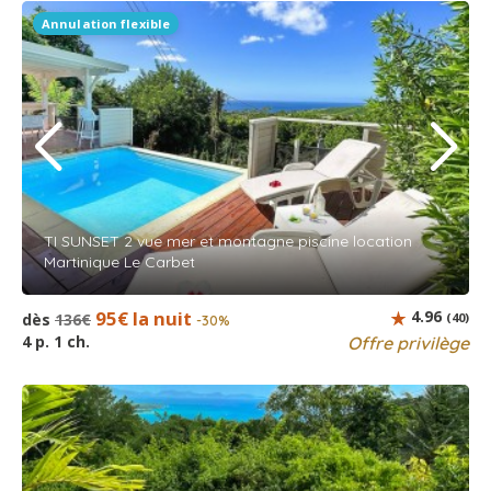
Annulation flexible
TI SUNSET 2 vue mer et montagne piscine location
Martinique Le Carbet
95€ la nuit
4.96
dès
136€
(40)
-30%
4 p. 1 ch.
Offre privilège