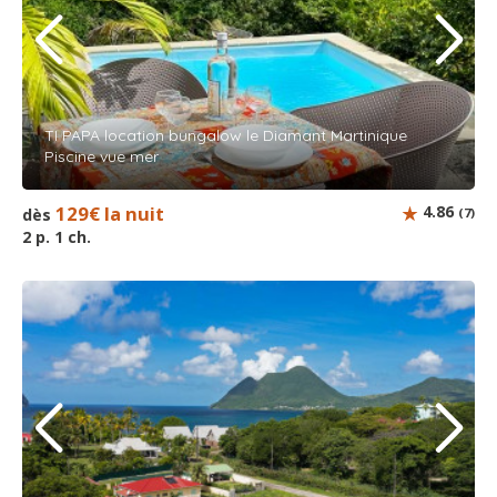
TI PAPA location bungalow le Diamant Martinique
Piscine vue mer
129€ la nuit
4.86
dès
(7)
2 p. 1 ch.