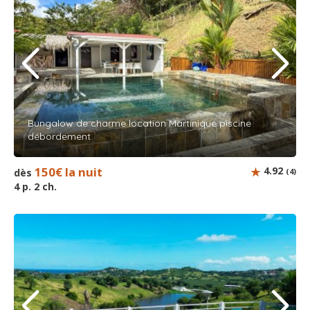
Bungalow de charme location Martinique piscine
débordement
150€ la nuit
4.92
dès
(4)
4 p. 2 ch.