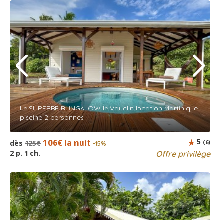
Le SUPERBE BUNGALOW le Vauclin location Martinique
piscine 2 personnes
106€ la nuit
5
dès
125€
(6)
-15%
2 p. 1 ch.
Offre privilège