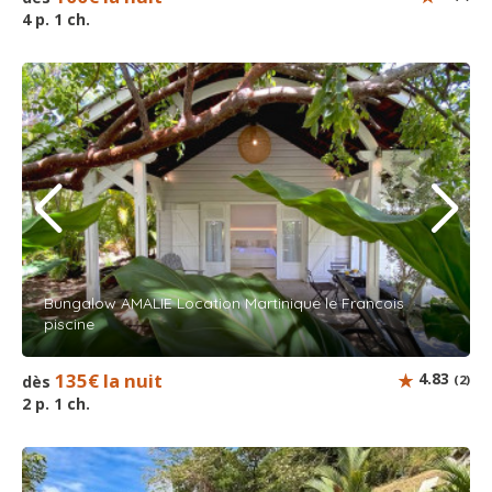
4 p. 1 ch.
Bungalow AMALIE Location Martinique le Francois
piscine
135€ la nuit
4.83
dès
(2)
2 p. 1 ch.