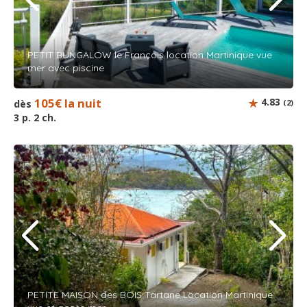
PETIT BUNGALOW le François location Martinique vue
mer avec piscine
105€ la nuit
4.83
dès
(2)
3 p. 2 ch.
PETITE MAISON des BOIS Tartane Location Martinique