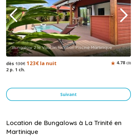
Bungalow 2 le Vauclin location Piscine Martinique
123€ la nuit
4.78
dès
130€
(3)
2 p. 1 ch.
Suivant
Location de Bungalows à La Trinité en
Martinique