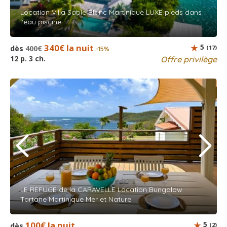
Location Villa Sable Blanc Martinique LUXE pieds dans
l'eau piscine
340€ la nuit
5
dès
400€
(17)
-15%
12 p. 3 ch.
Offre privilège
LE REFUGE de la CARAVELLE Location Bungalow
Tartane Martinique Mer et Nature
100€ la nuit
5
dès
(2)