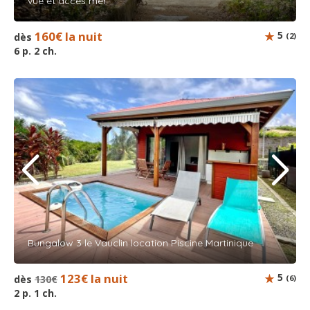
vue et accès mer
160€ la nuit
5
dès
(2)
6 p. 2 ch.
Bungalow 3 le Vauclin location Piscine Martinique
123€ la nuit
5
dès
130€
(6)
2 p. 1 ch.