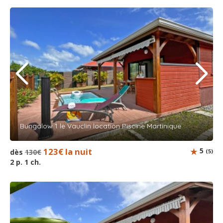
Bungalow 1 le Vauclin location Piscine Martinique
123€ la nuit
5
dès
130€
(5)
2 p. 1 ch.