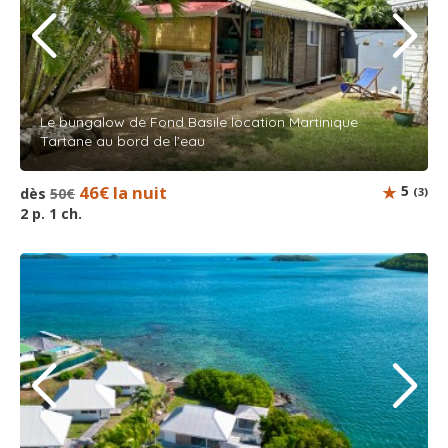
Le bungalow de Fond Basile location Martinique
Tartane au bord de l’eau
46€ la nuit
5
dès
50€
(3)
2 p. 1 ch.