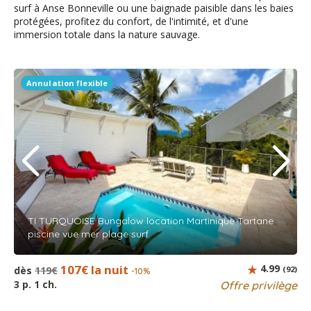
surf à Anse Bonneville ou une baignade paisible dans les baies
protégées, profitez du confort, de l'intimité, et d'une
immersion totale dans la nature sauvage.
Annulation flexible
TI TURQUOISE Bungalow location Martinique Tartane
piscine vue mer plage surf
107€ la nuit
4.99
dès
119€
(92)
-10%
3 p. 1 ch.
Offre privilège