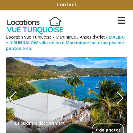
Contact
Location Vue Turquoise
/
Martinique
/
Anses d'Arlet
/
MALIBU
+ 1 BUNGALOW villa de luxe Martinique location piscine
ponton 5 ch.
La piscine à débordement
+ de photos