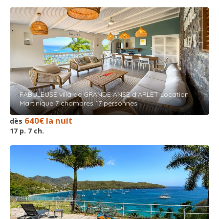
FABULEUSE villa de GRANDE ANSE d'ARLET Location
Martinique 7 chambres 17 personnes
640€ la nuit
dès
17 p. 7 ch.