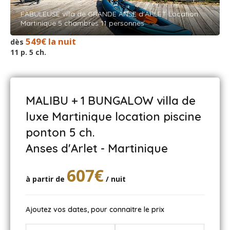
FABULEUSE villa de GRANDE ANSE d'ARLET Location
Martinique 5 chambres 11 personnes
549€ la nuit
dès
11 p. 5 ch.
MALIBU + 1 BUNGALOW villa de
luxe Martinique location piscine
ponton 5 ch.
Anses d'Arlet - Martinique
607€
à partir de
/ nuit
Ajoutez vos dates, pour connaitre le prix