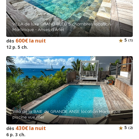
VILLA de luxe GRAND BLEU 5 chambres location
Martinique - Anses d'Arlet
600€ la nuit
5
dès
(1)
12 p. 5 ch.
Villa de la BAIE de GRANDE ANSE location Martinique
piscine vue mer
430€ la nuit
5
dès
(2)
6 p. 3 ch.