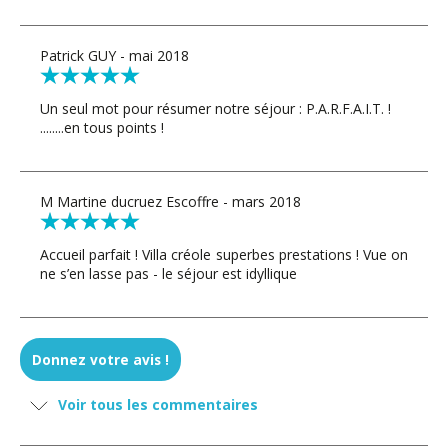
Patrick GUY - mai 2018
Un seul mot pour résumer notre séjour : P.A.R.F.A.I.T. !
........en tous points !
M Martine ducruez Escoffre - mars 2018
Accueil parfait ! Villa créole superbes prestations ! Vue on
ne s’en lasse pas - le séjour est idyllique
GAILLARD - mars 2018
Donnez votre avis !
Villa de rêve, emplacement de rêve, vue sublime.
Voir tous les commentaires
Très grande capacité de couchage.
Nous recommandons vivement la villa Malibu et