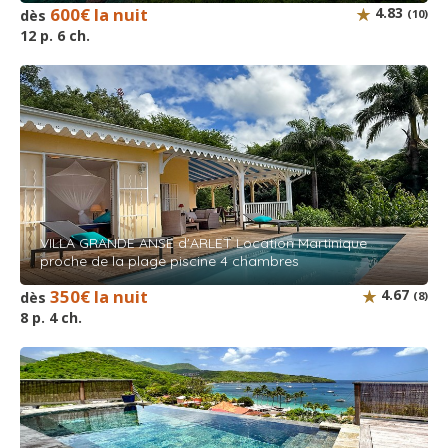
600€ la nuit
4.83
dès
(10)
12 p. 6 ch.
VILLA GRANDE ANSE d'ARLET Location Martinique
proche de la plage piscine 4 chambres
350€ la nuit
4.67
dès
(8)
8 p. 4 ch.