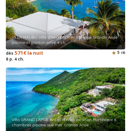
VILLA MALIBU Villa d'exception Martinique Grande Anse
piscine et ponton privé 4 ch.
571€ la nuit
5
dès
(8)
8 p. 4 ch.
Villa GRAND LARGE Anses d'Arlet location Martinique 6
chambres piscine vue mer Grande Anse