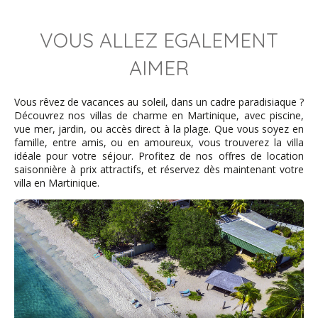
reviendrons très vite.
VOUS ALLEZ EGALEMENT
Gaston - août 2017
AIMER
Vue remarquable, très belle maison créole, très bien
Vous rêvez de vacances au soleil, dans un cadre paradisiaque ?
pour une tribu familiale de 12 personnes plus 1 bébé.
Découvrez nos villas de charme en Martinique, avec piscine,
Le jardin est magnifique, le ponton privé très sympa et il
vue mer, jardin, ou accès direct à la plage. Que vous soyez en
faut souligner le grand professionnalisme de Françoise;
famille, entre amis, ou en amoureux, vous trouverez la villa
notre hôtesse dont la disponibilité et l'amabilité sont très
idéale pour votre séjour. Profitez de nos offres de location
appréciables, ainsi que les services rendus.
saisonnière à prix attractifs, et réservez dès maintenant votre
Un tout petit bémol, la plage est très proche mais la
villa en Martinique.
cote pour remonter à la maison est très raide, pas facile
avec une poussette.
le principal c'est le cadre enchanteur et donc
l'emplacement remarquable.
Fabrice - avril 2017