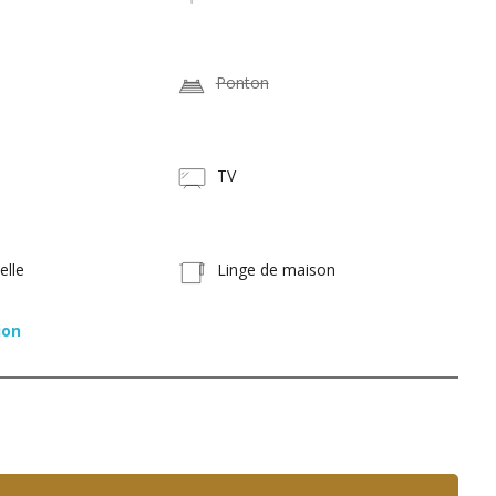
Ponton
TV
elle
Linge de maison
ion