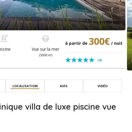
300€
à partir de
/ nuit
iscine
Vue sur la mer
(5000 m)
(6)
LOCALISATION
AVIS
VIDÉO
ique villa de luxe piscine vue