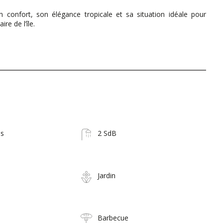
on confort, son élégance tropicale et sa situation idéale pour
e de l’île.
es
2 SdB
Jardin
Barbecue