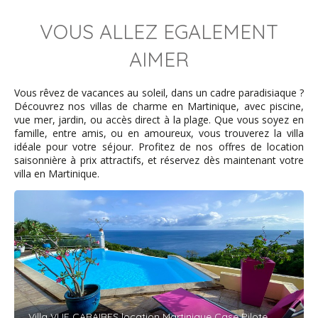
Julie .T - mars 2025
VOUS ALLEZ EGALEMENT
AIMER
Nous avons séjourné dans cette belle villa en famille (5
adultes et un enfant).
Situé sur les hauteurs de Case Pilote, sans vis à vis, sa
Vous rêvez de vacances au soleil, dans un cadre paradisiaque ?
vue, sur la mer est époustouflante et mérite ++++.
Découvrez nos villas de charme en Martinique, avec piscine,
Nous passions notre temps à contempler cet
vue mer, jardin, ou accès direct à la plage. Que vous soyez en
environnement depuis la terrasse pu à profiter de la
famille, entre amis, ou en amoureux, vous trouverez la villa
piscine à débordement.
idéale pour votre séjour. Profitez de nos offres de location
En ce qui concerne l'intérieur de la maison il n'y a rien à
saisonnière à prix attractifs, et réservez dès maintenant votre
redire : tout y est très bien pensé dans les moindres
villa en Martinique.
détails et est d'un grand confort.
Quand aux propriétaires, ils sont très aimables et
bienveillants, répondent aussitôt à toutes nos
demandes.
Grâce à eux et bien qu'ils ont mis à notre disposition
nous avons passé un inoubliable séjour en Martinique!!!!
Éric - décembre 2024
Villa VUE CARAIBES location Martinique Case Pilote