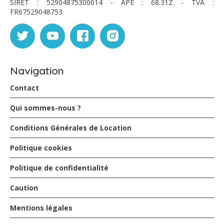
SIRET : 52904875300014 - APE : 68.31Z - TVA :
goût.
FR67529048753
Cerise sur le gâteau, chaque lit est équipé d'une
moustiquaire.
Toute la p'tite famille s'associe pour remercier Sonia et
Gérô pour leur gentillesse.
Navigation
Contact
Qui sommes-nous ?
Conditions Générales de Location
Politique cookies
Politique de confidentialité
Caution
Mentions légales