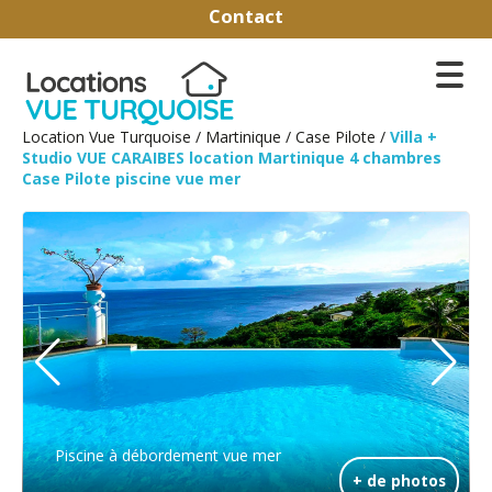
Contact
Location Vue Turquoise
/
Martinique
/
Case Pilote
/
Villa +
Studio VUE CARAIBES location Martinique 4 chambres
Case Pilote piscine vue mer
Piscine à débordement vue mer
+ de photos