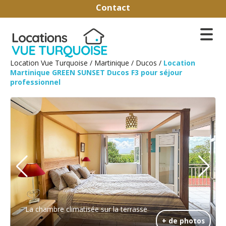
Contact
Location Vue Turquoise
/
Martinique
/
Ducos
/
Location
Martinique GREEN SUNSET Ducos F3 pour séjour
professionnel
La chambre climatisée sur la terrasse
+ de photos