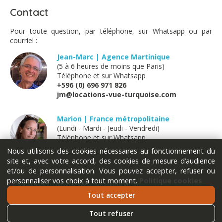
Contact
Pour toute question, par téléphone, sur Whatsapp ou par
courriel :
Jean-Marc | Agence Martinique
(5 à 6 heures de moins que Paris)
Téléphone et sur Whatsapp
+596 (0) 696 971 826
jm@locations-vue-turquoise.com
Marion | France métropolitaine
(Lundi - Mardi - Jeudi - Vendredi)
Téléphone et sur Whatsapp
+33 (0) 611 289 121
Nous utilisons des cookies nécessaires au fonctionnement du
marion@locations-vue-turquoise.com
site et, avec votre accord, des cookies de mesure d’audience
et/ou de personnalisation. Vous pouvez accepter, refuser ou
personnaliser vos choix à tout moment.
Politique cookies
Tout accepter
Tout refuser