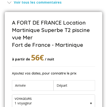
Merci à monsieur Do à su être présent pour les imprévu,
Voir tous les commentaires
jolie appartement
A FORT DE FRANCE Location
KUBIK - avril 2025
Martinique Superbe T2 piscine
Arrivée sans difficulté malgré le Carnaval, excellent
vue Mer
accueil par le propriétaire, logement impeccable, piscine
Fort de France - Martinique
magnifique, entourée de verdure, beau carbet très
apprécié, très bon contact avec notre hôte qui est un
homme discret et chaleureux !
56€
à partir de
/ nuit
ADAM - mai 2024
Ajoutez vos dates, pour connaitre le prix
Tout était parfait, maison bien placée, piscine au top. Et
le propriétaire un homme charmant avec qui on a eu un
excellent contact.
A recommander.
VOYAGEURS
1 voyageur
▼