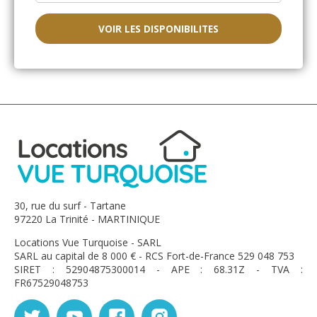
Chassy - février 2024
VOIR LES DISPONIBILITES
Jacob est un excellent propriétaire ! Sa maison est
sublime, très bien placée… sa piscine magnifique ! Un
accueil très chaleureux !
Geoffrey Vallin - mars 2023
Merci à Jacob pour son accueil. Superbe hôte
chaleureux. Nous avons retrouvé un appartement très
30, rue du surf - Tartane
bien équipé, une magnifique vue et avons profité des
97220 La Trinité - MARTINIQUE
commodités de Fort de France durant le Carnaval.
Locations Vue Turquoise - SARL
SARL au capital de 8 000 € - RCS Fort-de-France 529 048 753
SIRET : 52904875300014 - APE : 68.31Z - TVA :
SOUCHON - janvier 2023
FR67529048753
superbe prestation, RDC de villa identique au descriptif,