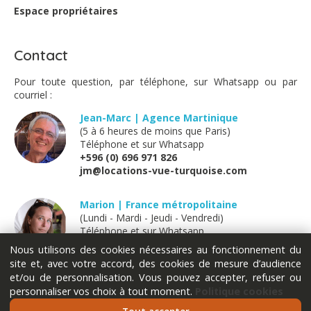
apprécions ce logement très agréable avec belle piscine
Espace propriétaires
pour se rafraîchir
Notre hôte Jacob est a la fois discret et disponible
N hésitez pas a le louer que ce soit pour le travail ou
Contact
pour les vacances
Pour toute question, par téléphone, sur Whatsapp ou par
courriel :
Brunet - janvier 2020
Jean-Marc | Agence Martinique
(5 à 6 heures de moins que Paris)
Téléphone et sur Whatsapp
un bon endroit pour un pied à terre à Fort de France,
+596 (0) 696 971 826
logement grand avec beaucoup de commodités, nous
jm@locations-vue-turquoise.com
avons été agréablement surpris de la tranquillité malgré
le fait qu’on soit en ville...M. Jacob est très discret donc
on a toutes les commodités extérieures pour nous.
Marion | France métropolitaine
(Lundi - Mardi - Jeudi - Vendredi)
Téléphone et sur Whatsapp
+33 (0) 611 289 121
Nous utilisons des cookies nécessaires au fonctionnement du
Bertrand Godin - mai 2019
marion@locations-vue-turquoise.com
site et, avec votre accord, des cookies de mesure d’audience
et/ou de personnalisation. Vous pouvez accepter, refuser ou
monsieur est une personne agréable, avec un sens du
personnaliser vos choix à tout moment.
Politique cookies
service que certain devrait appliquer.