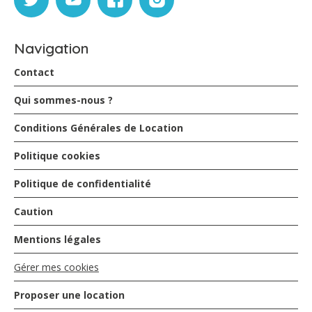
Mr JACOB est très discret. location bien situé pour
s'imprégner du centre ville de Fort de France tout en se
baladant à pied. (attention tout de même au retour ça
Navigation
grimpe). location à recommander sans problème.
Contact
Mantis - janvier 2021
Qui sommes-nous ?
Conditions Générales de Location
Quel super séjour! Jacob et sa charmante fille Océane
nous ont accueillis très chaleureusement après notre
Politique cookies
arrivée plutôt tardive et nous ont aidés à nous installer.
Ils nous ont même aidés à avoir une pizza juste avant la
Politique de confidentialité
fermeture du magasin. Le logement est propre et bien
aménagé, avec une belle piscine et une superbe vue sur
Caution
FDF. Je voudrais définitivement encore rester ici.
Mentions légales
valerie et Philippe - janvier 2020
Gérer mes cookies
Proposer une location
En Martinique pour le travail durant 6 mois nous