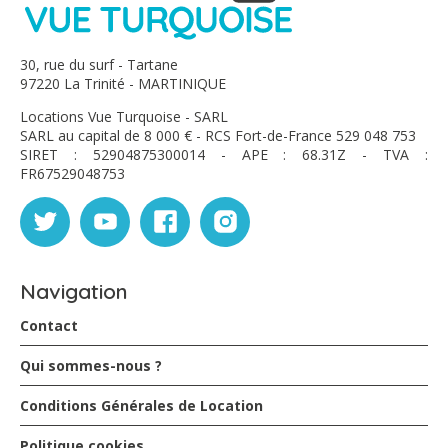
30, rue du surf - Tartane
Famille CHIEZe - décembre 2020
97220 La Trinité - MARTINIQUE
Locations Vue Turquoise - SARL
C'était top, très belle déco, très belle vue , très bon
SARL au capital de 8 000 € - RCS Fort-de-France 529 048 753
séjour, un vrai dépaysement
SIRET : 52904875300014 - APE : 68.31Z - TVA :
A une prochaine peut être
FR67529048753
Famille CHIEZe - décembre 2020
Navigation
C'était top, très belle déco, très belle vue , très bon
séjour, un vrai dépaysement
Contact
A une prochaine peut être
Qui sommes-nous ?
Conditions Générales de Location
Politique cookies