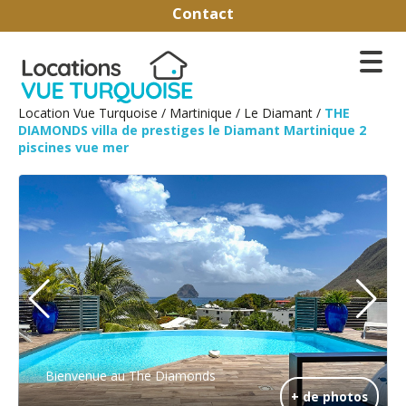
Contact
Location Vue Turquoise
/
Martinique
/
Le Diamant
/
THE
DIAMONDS villa de prestiges le Diamant Martinique 2
piscines vue mer
Bienvenue au The Diamonds
+ de photos