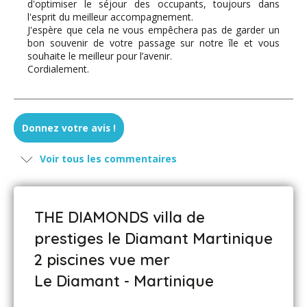
d'optimiser le séjour des occupants, toujours dans
l'esprit du meilleur accompagnement.
J'espère que cela ne vous empêchera pas de garder un
bon souvenir de votre passage sur notre île et vous
souhaite le meilleur pour l’avenir.
Cordialement.
Famille ORDI - janvier 2023
Donnez votre avis !
Une très jolie maison parfaitement équipée.
Voir tous les commentaires
L'emplacement est bien choisi avec une très belle vue
sur le Rocher du Diamant. Les chambres sont
confortables et l'accueil est chaleureux.
Céline nous a bien guidés et a tout fait pour nous rendre
THE DIAMONDS villa de
le séjour agréable.
Merci pour ce séjour un peu trop court
prestiges le Diamant Martinique
2 piscines vue mer
Le Diamant - Martinique
M et MMe GONDRAN - février 2022