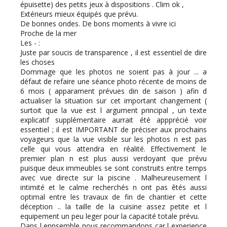
épuisette) des petits jeux à dispositions . Clim ok ,
Extérieurs mieux équipés que prévu.
De bonnes ondes. De bons moments à vivre ici
Proche de la mer
Les - :
Juste par soucis de transparence , il est essentiel de dire
les choses
Dommage que les photos ne soient pas à jour ... a
défaut de refaire une séance photo récente de moins de
6 mois ( apparament prévues din de saison ) afin d
actualiser la situation sur cet important changement (
surtoit que la vue est l argument principal , un texte
explicatif supplémentaire aurrait été appprécié voir
essentiel ; il est IMPORTANT de préciser aux prochains
voyageurs que la vue visible sur les photos n est pas
celle qui vous attendra en réalité. Effectivement le
premier plan n est plus aussi verdoyant que prévu
puisque deux immeubles se sont construits entre temps
avec vue directe sur la piscine . Malheureusement l
intimité et le calme recherchés n ont pas êtés aussi
optimal entre les travaux de fin de chantier et cette
déception .. la taille de la cuisine assez petite et l
equipement un peu leger pour la capacité totale prévu.
Dans l ennsemble nous recommandons car l experience