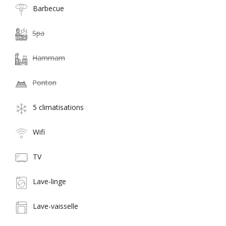
Barbecue
Spa
Hammam
Ponton
5 climatisations
Wifi
TV
Lave-linge
Lave-vaisselle