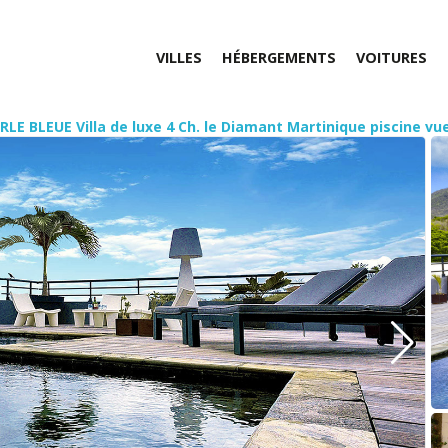
VILLES
HÉBERGEMENTS
VOITURES
RLE BLEUE Villa de luxe 4 Ch. le Diamant Martinique piscine vu