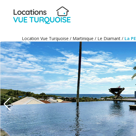
Location Vue Turquoise
/
Martinique
/
Le Diamant
/
La PE