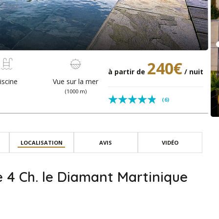
240€
à partir de
/ nuit
iscine
Vue sur la mer
(1000 m)
(6)
LOCALISATION
AVIS
VIDÉO
e 4 Ch. le Diamant Martinique