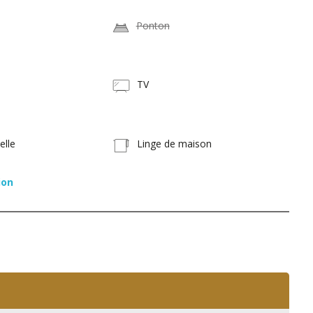
Ponton
TV
elle
Linge de maison
ion