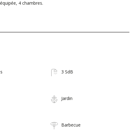
 équipée, 4 chambres.
es
3 SdB
Jardin
Barbecue