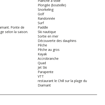
Planche à voile
Plongée (bouteille)
Snorkeling
Golf
Randonnée
Surf
amant. Ponte de
Paddle
age selon la saison.
Ski nautique
Sortie en mer
Découverte des dauphins
Pêche
Pêche au gros
Kayak
Accrobranche
Quad
Jet Ski
Parapente
VTT
restaurant le Chill sur la plage du
Diamant