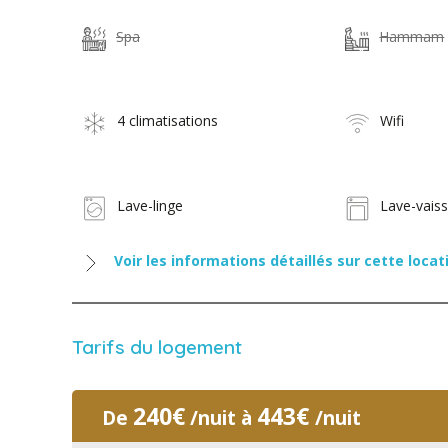
Spa
Hammam
4 climatisations
Wifi
Lave-linge
Lave-vaiss
Voir les informations détaillés sur cette locat
Tarifs du logement
240€
443€
De
/nuit à
/nuit