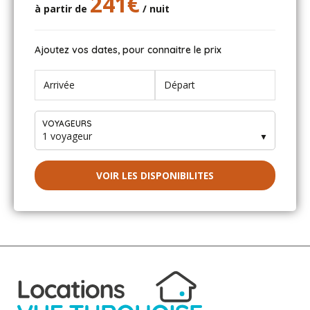
241€
à partir de
/ nuit
ASMG - septembre 2014
Ajoutez vos dates, pour connaitre le prix
La villa est très agréable avec ses quatre chambres, sa
piscine et sa cuisine parfaitement équipée ; à louer sans
hésiter ! Nous y avons passé trois délicieuses semaines !
VOYAGEURS
1 voyageur
▼
VOIR LES DISPONIBILITES