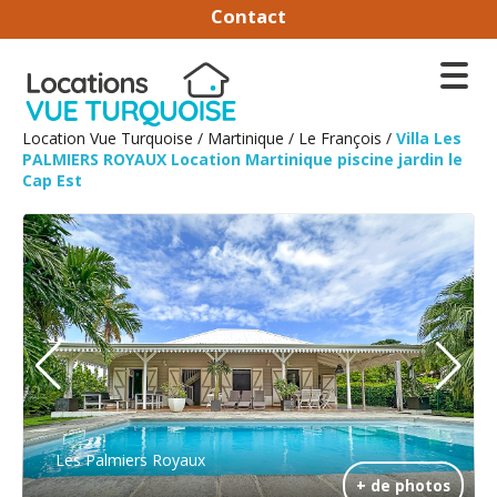
Contact
Location Vue Turquoise
/
Martinique
/
Le François
/
Villa Les
PALMIERS ROYAUX Location Martinique piscine jardin le
Cap Est
Les Palmiers Royaux
+ de photos