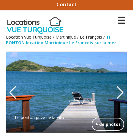
Contact
Location Vue Turquoise
/
Martinique
/
Le François
/
TI
PONTON location Martinique Le François sur la mer
Le ponton privé de la Villa
+ de photos