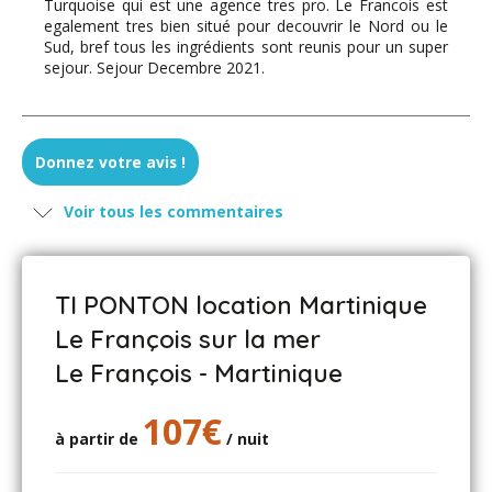
Turquoise qui est une agence tres pro. Le Francois est
egalement tres bien situé pour decouvrir le Nord ou le
Sud, bref tous les ingrédients sont reunis pour un super
sejour. Sejour Decembre 2021.
Quellec - février 2020
Donnez votre avis !
Il y a des endroits où l on souhaiterait se poser et flirter
Voir tous les commentaires
avec la douceur de vivre et entendre chahuter avec
légèreté des vagues florales sur un ponton de bois
lecher par un soleil accueillant se poser avec simplicité
dans un hamac velouté et être bercé par les alizés qui
TI PONTON location Martinique
viennent soi du francois ou du Robert et comprendre et
apprendre le.mot # enchantement # ne chercher pas
Le François sur la mer
ailleurs, vous y êtes.
Le François - Martinique
Un immense merci à Nicole et Marc pour leur accueil qui
est d une autre dimension et d une sincérité à vous
gardez les zygomatiques éveillés pour un sacré bout de
107€
temps
à partir de
/ nuit
# trugarez# veut dire merci en breton
Franck et clémence