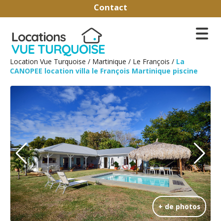
Contact
Location Vue Turquoise
/
Martinique
/
Le François
/
La
CANOPEE location villa le François Martinique piscine
+ de photos