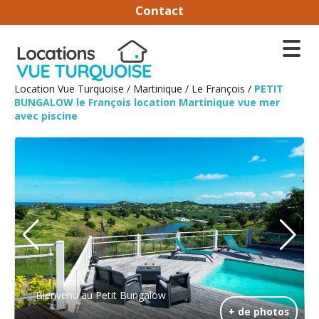
Contact
Location Vue Turquoise
/
Martinique
/
Le François
/
PETIT
BUNGALOW le François location Martinique vue mer
avec piscine
Bienvenu au Petit Bungalow
+ de photos