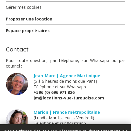
Gérer mes cookies
Proposer une location
Chevalier - janvier 2023
Espace propriétaires
Nous avons passé un très agréable séjour à la villa
Natalia. La vue est magnifique et la localisation idéale
pour ensuite découvrir l'île. Nos hôtes nous ont très bien
Contact
accueilli avec des attentions adorables. Ils ont été
disponible quand nous avons eu besoin . Je
Pour toute question, par téléphone, sur Whatsapp ou par
recommande vraiment!!
courriel :
Jean-Marc | Agence Martinique
(5 à 6 heures de moins que Paris)
Jacques MARC - novembre 2022
Téléphone et sur Whatsapp
+596 (0) 696 971 826
jm@locations-vue-turquoise.com
Magnifique Villa ! Nous y avons séjourné avec des amis,
c'était très sympa ! Beau cadre,bel emplacement,
propriétaire aimable et disponible, villa bien équipée,
Marion | France métropolitaine
parfaite pour des vacances tranquilles ! Je recommande !
(Lundi - Mardi - Jeudi - Vendredi)
Téléphone et sur Whatsapp
+33 (0) 611 289 121