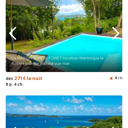
La MAISON dans la FORET location Martinique le
Robert ponton piscine vue mer
271€ la nuit
4
dès
(1)
8 p. 4 ch.