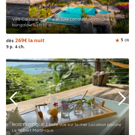
Villa Caroline charme et luxe Location Martinique 1
bungalow 5 ch 10 p
269€ la nuit
5
dès
(3)
9 p. 4 ch.
BOIS EXOTIQUE 2 belle vue sur la mer Location piscine
Le Robert Martinique