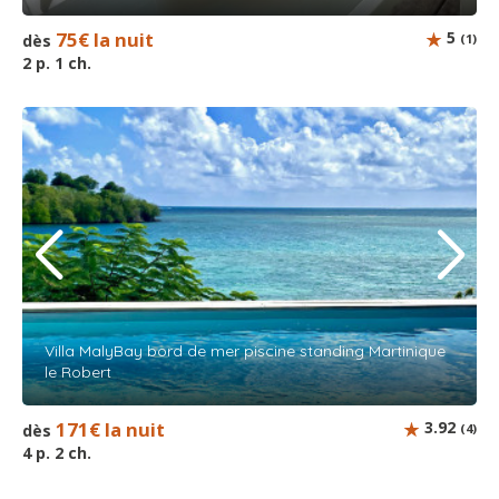
75€ la nuit
5
dès
(1)
2 p. 1 ch.
Villa MalyBay bord de mer piscine standing Martinique
le Robert
171€ la nuit
3.92
dès
(4)
4 p. 2 ch.