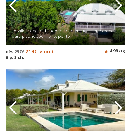
La Villa Blanche du Robert location Martinique grand
parc piscine vue mer et ponton
219€ la nuit
4.98
dès
257€
(17)
6 p. 3 ch.