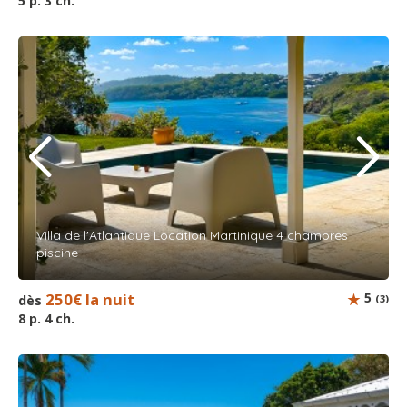
5 p. 3 ch.
Villa de l'Atlantique Location Martinique 4 chambres
piscine
250€ la nuit
5
dès
(3)
8 p. 4 ch.