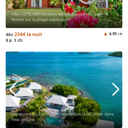
Villa COTE MER location de vacances Martinique le
Robert sur la plage sable blanc
236€ la nuit
4.95
dès
(7)
8 p. 3 ch.
Location Villa Sable Blanc Martinique LUXE pieds dans
l'eau piscine