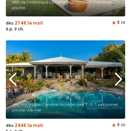
Villa de l'Atlantique Location Martinique 3 chambres
piscine
214€ la nuit
5
dès
(3)
6 p. 3 ch.
Villa Martinique Caroline location luxe 3 ch 5 personnes
piscine vue mer
244€ la nuit
5
dès
(3)