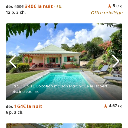
340€ la nuit
5
dès
400€
(17)
-15%
12 p. 3 ch.
Offre privilège
La SERENITE Location maison Martinique le Robert
piscine vue mer
164€ la nuit
4.67
dès
(2)
6 p. 3 ch.