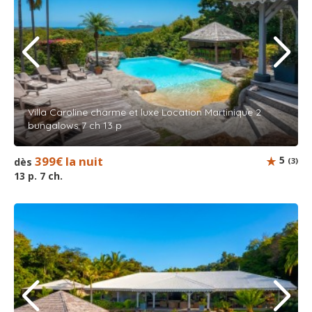
Villa Caroline charme et luxe Location Martinique 2
bungalows 7 ch 13 p
399€ la nuit
5
dès
(3)
13 p. 7 ch.