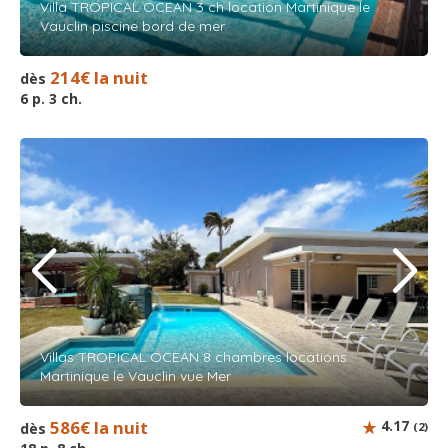
Villa TROPICAL OCEAN 3 ch location Martinique le
Vauclin piscine bord de mer
214€ la nuit
dès
6 p. 3 ch.
Villas TROPICAL OCEAN 8 chambres locations
Martinique le Vauclin vue Mer
586€ la nuit
4.17
dès
(2)