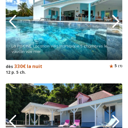
La PISCINE Location Villa Martinique 5 chambres le
vauclin vue mer
330€ la nuit
5
dès
(1)
12 p. 5 ch.