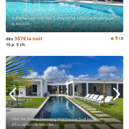
Sublime Villa vue mer 5 chambres location Martinique
le Vauclin
307€ la nuit
5
dès
(2)
10 p. 5 ch.
Villa de Grand Standing Martinique Sud location
d'Exception le Vauclin