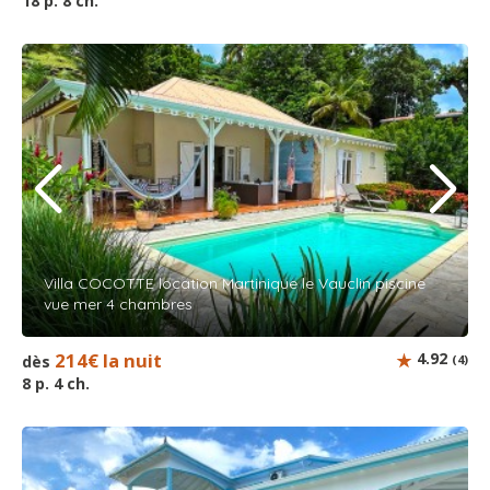
18 p. 8 ch.
Villa COCOTTE location Martinique le Vauclin piscine
vue mer 4 chambres
214€ la nuit
4.92
dès
(4)
8 p. 4 ch.