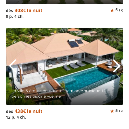
408€ la nuit
5
dès
(2)
9 p. 4 ch.
La villa 5 étoiles du Vauclin location Martinique 12
personnes piscine vue mer
438€ la nuit
5
dès
(2)
12 p. 4 ch.