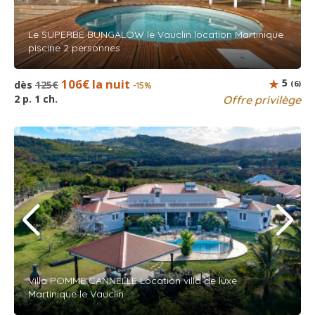
Le SUPERBE BUNGALOW le Vauclin location Martinique
piscine 2 personnes
106€ la nuit
5
dès
125€
(6)
-15%
2 p. 1 ch.
Offre privilège
Villa POMME CANNELLE Location villa de luxe
Martinique le Vauclin