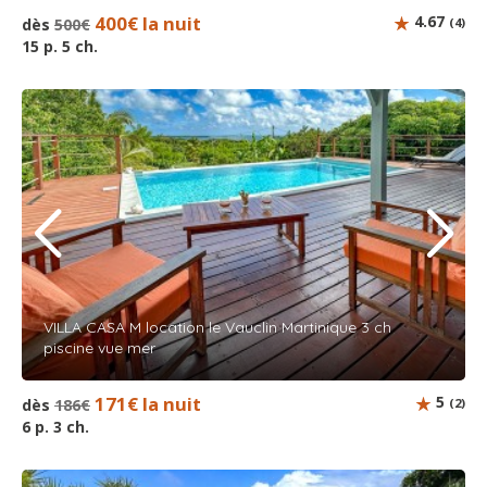
400€ la nuit
4.67
dès
500€
(4)
15 p. 5 ch.
VILLA CASA M location le Vauclin Martinique 3 ch
piscine vue mer
171€ la nuit
5
dès
186€
(2)
6 p. 3 ch.