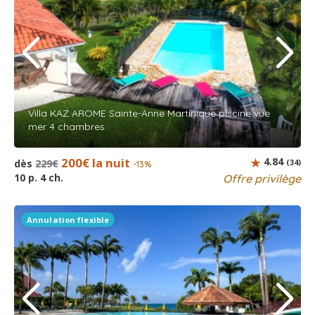
Villa KAZ AROME Sainte-Anne Martinique piscine vue
mer 4 chambres
200€ la nuit
4.84
dès
229€
(34)
-13%
10 p. 4 ch.
Offre privilège
Annulation flexible