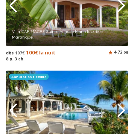
Villa CAP MACRE Sainte Anne le Marin location
Martinique
100€ la nuit
4.72
dès
107€
(6)
8 p. 3 ch.
Annulation flexible