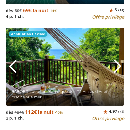
69€ la nuit
5
dès
80€
(14)
-14%
4 p. 1 ch.
Offre privilège
Annulation flexible
BABORD Location Martinique Joli T2 Anses d'Arlet
piscine vue mer
112€ la nuit
4.97
dès
124€
(47)
-10%
2 p. 1 ch.
Offre privilège