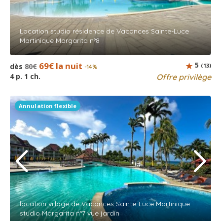
Location studio résidence de Vacances Sainte-Luce
Martinique Margarita n°8
69€ la nuit
5
dès
80€
(13)
-14%
4 p. 1 ch.
Offre privilège
Annulation flexible
location village de Vacances Sainte-Luce Martinique
studio Margarita n°7 vue jardin