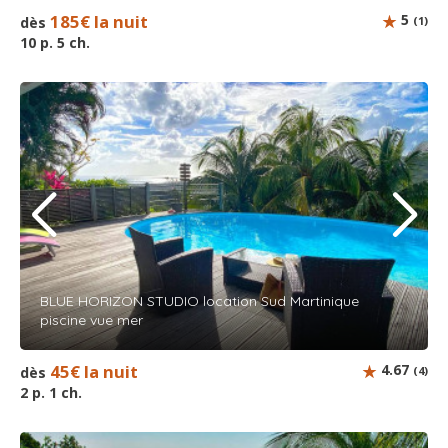
185€ la nuit
5
dès
(1)
10 p. 5 ch.
BLUE HORIZON STUDIO location Sud Martinique
piscine vue mer
45€ la nuit
4.67
dès
(4)
2 p. 1 ch.