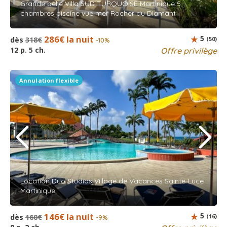
Grande belle Villa SUD TURQUOISE Martinique 5
chambres piscine vue mer Rocher du Diamant
286€ la nuit
5
dès
318€
(50)
-10%
12 p. 5 ch.
Offre privilège
Annulation flexible
Location Duo Studios Village de Vacances Sainte-Luce
Martinique
146€ la nuit
5
dès
160€
(16)
-9%