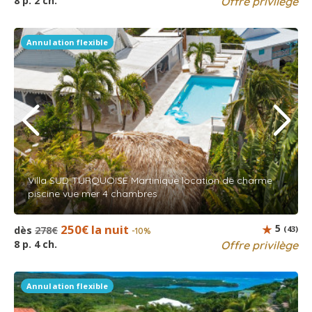
8 p. 2 ch.
Offre privilège
Annulation flexible
Villa SUD TURQUOISE Martinique location de charme
piscine vue mer 4 chambres
250€ la nuit
5
dès
278€
(43)
-10%
8 p. 4 ch.
Offre privilège
Annulation flexible