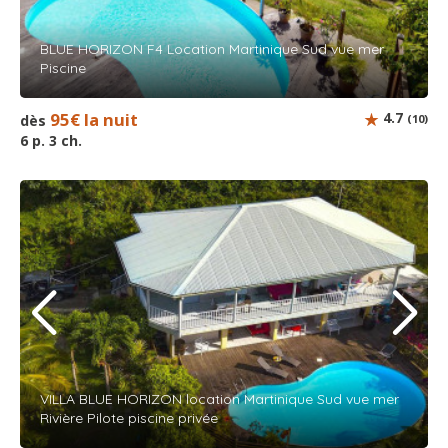
BLUE HORIZON F4 Location Martinique Sud vue mer
Piscine
95€ la nuit
4.7
dès
(10)
6 p. 3 ch.
VILLA BLUE HORIZON location Martinique Sud vue mer
Rivière Pilote piscine privée