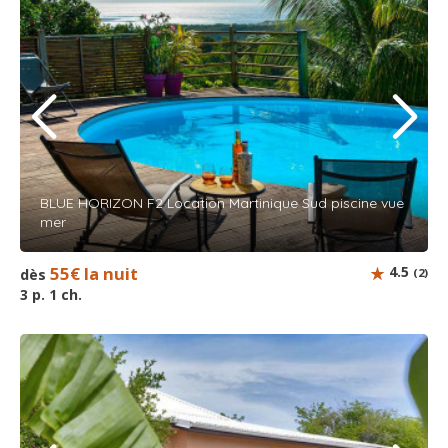
BLUE HORIZON F2 Location Martinique Sud piscine vue
mer
55€ la nuit
4.5
dès
(2)
3 p. 1 ch.