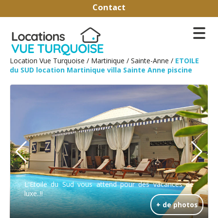
Contact
Location Vue Turquoise
/
Martinique
/
Sainte-Anne
/
ETOILE
du SUD location Martinique villa Sainte Anne piscine
L'Etoile du Sud vous attend pour des vacances de
luxe..!!
+ de photos