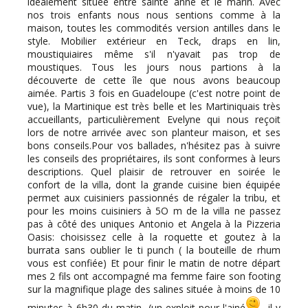
idéalement située entre sainte anne et le marin. Avec
nos trois enfants nous nous sentions comme à la
maison, toutes les commodités version antilles dans le
style. Mobilier extérieur en Teck, draps en lin,
moustiquiaires même s'il n'yavait pas trop de
moustiques. Tous les jours nous partions à la
découverte de cette île que nous avons beaucoup
aimée. Partis 3 fois en Guadeloupe (c'est notre point de
vue), la Martinique est très belle et les Martiniquais très
accueillants, particulièrement Evelyne qui nous reçoit
lors de notre arrivée avec son planteur maison, et ses
bons conseils.Pour vos ballades, n'hésitez pas à suivre
les conseils des propriétaires, ils sont conformes à leurs
descriptions. Quel plaisir de retrouver en soirée le
confort de la villa, dont la grande cuisine bien équipée
permet aux cuisiniers passionnés de régaler la tribu, et
pour les moins cuisiniers à 5O m de la villa ne passez
pas à côté des uniques Antonio et Angela à la Pizzeria
Oasis: choisissez celle à la roquette et goutez à la
burrata sans oublier le ti punch ( la bouteille de rhum
vous est confiée) Et pour finir le matin de notre départ
mes 2 fils ont accompagné ma femme faire son footing
sur la magnifique plage des salines située à moins de 10
minutes à 6h30 du matin, (un exploit pour l'ainé
, il y