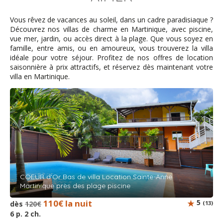
hubet - décembre 2022
Vous rêvez de vacances au soleil, dans un cadre paradisiaque ?
Découvrez nos villas de charme en Martinique, avec piscine,
vue mer, jardin, ou accès direct à la plage. Que vous soyez en
Une superbe villa très bien équipée. Le coin piscine est
famille, entre amis, ou en amoureux, vous trouverez la villa
agréable, bien décoré avec une jolie vue sur la
idéale pour votre séjour. Profitez de nos offres de location
végétation. Merci aussi pour les petits cadeaux de
saisonnière à prix attractifs, et réservez dès maintenant votre
bienvenue.
villa en Martinique.
DONY - mai 2022
Tout d'abord un grand merci à Christine et Jean Marc
pour leur accueil très chaleureux et les bons fruits de
leur jardin ????. Nous avons passé une excellente
semaine dans cette villa idéalement située , au calme
très spacieuse et très bien entretenue et équipée, sans
COEUR d'Or Bas de villa Location Sainte-Anne
parler de la grande piscine: le top!
Martinique près des plage piscine
110€ la nuit
5
dès
120€
(13)
6 p. 2 ch.
Moulin - janvier 2019