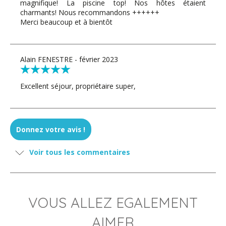
magnifique! La piscine top! Nos hôtes étaient
charmants! Nous recommandons ++++++
Merci beaucoup et à bientôt
Alain FENESTRE - février 2023
Excellent séjour, propriétaire super,
LANGLAIS - janvier 2023
Donnez votre avis !
La Villa est très agréable à vivre, son équipement est un
Voir tous les commentaires
vrai atout. Les extérieurs sont très bien entretenus.
Elle est située à quelques minutes en voiture de Ste
Anne, ce qui a l'avantage d'être au calme. Les
propriétaires déposent quelques cadeaux en guise de
bienvenue, c'est une très belle attention.
VOUS ALLEZ EGALEMENT
Nous reviendrons avec le plus grand des plaisirs.
AIMER