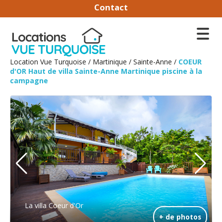
Contact
Location Vue Turquoise
/
Martinique
/
Sainte-Anne
/
COEUR
d'OR Haut de villa Sainte-Anne Martinique piscine à la
campagne
La villa Coeur d'Or
+ de photos