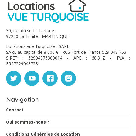
Céline et loic
Rohou - mars 2018
30, rue du surf - Tartane
97220 La Trinité - MARTINIQUE
Magnifique villa, spacieuse, propre et très bien équipée.
Locations Vue Turquoise - SARL
Piscine superbe. Très bien située pour accéder aux
SARL au capital de 8 000 € - RCS Fort-de-France 529 048 753
différentes plages du sud Martinique et même pour
SIRET : 52904875300014 - APE : 68.31Z - TVA :
visiter l île. Au calme, sans vis à vis. Accueil adorable des
FR67529048753
propriétaires. Nous avons passe un excellent sejour en
famille (5 pers).
RIGODON - janvier 2018
Navigation
Tout à était un vrai bonheur . Un accueil très agréable
Contact
MERCI à Christine et Jean Marc
Nous garderons un magnifique souvenir de cette belle
Qui sommes-nous ?
semaine chez vous .
Un grand Merci .
Conditions Générales de Location