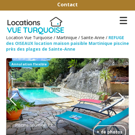
Contact
Location Vue Turquoise
/
Martinique
/
Sainte-Anne
/
REFUGE
des OISEAUX location maison paisible Martinique piscine
près des plages de Sainte-Anne
Annulation flexible
Piscine scurisée 7 x 3
+ de photos