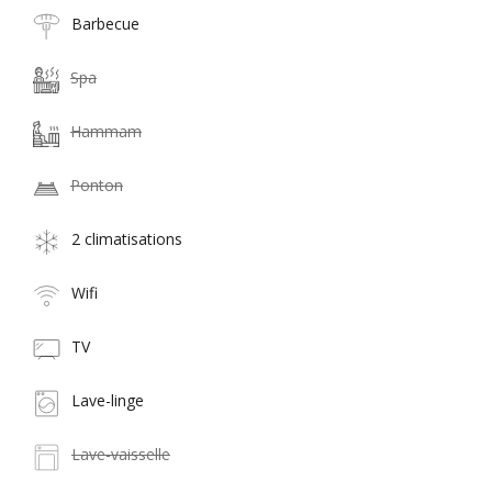
Barbecue
Spa
Hammam
Ponton
2 climatisations
Wifi
TV
Lave-linge
Lave-vaisselle