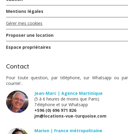
Mentions légales
Joël&Nicole - août 2018
Gérer mes cookies
Très beau site,mais il faudrait prévoir des petits
Proposer une location
travaux,au niveau de la toiture de la chambre du haut(
entrée d'eau importante)
Espace propriétaires
la peinture du fond de la piscine est à refaire
Sinon très beau site pour passer des vacances en tête à
tête avec son chérie.
Contact
Pour toute question, par téléphone, sur Whatsapp ou par
Mocochain - avril 2018
courriel :
Jean-Marc | Agence Martinique
Très belle maison, dans un endroit calme et sans vis à
(5 à 6 heures de moins que Paris)
vis. Nous recommandons cette maison pour passer de
Téléphone et sur Whatsapp
très agréables vacances. Maison idéale pour un couple
+596 (0) 696 971 826
avec Enfants ( 9ans et 3 ans pour nous ). Sylvia et le
jm@locations-vue-turquoise.com
propriétaire très réactif. Nous reviendrons sans hésiter.
Marion | France métropolitaine