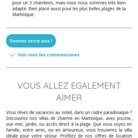
pour un 3 chambres, mais nous nous sommes très bien
adapté. Bien placé aussi pour les plus belles plages de la
Martinique.
DEAULMERIE - février 2025
Donnez votre avis !
Charmante villa très fonctionnelle et décorée avec
Voir tous les commentaires
beaucoup de goût et surtout très propre. Le jardin avec
la piscine sont Surtout très propre. Le jardin très arboré
et une belle petite piscine sont un plus pour se rafraîchir
après une journée de visite …
VOUS ALLEZ EGALEMENT
AIMER
Gélisse - janvier 2025
Vous rêvez de vacances au soleil, dans un cadre paradisiaque ?
Nous venons de passer un très agréable séjour dans la
Découvrez nos villas de charme en Martinique, avec piscine,
villa La cascade à Ste Anne en Martinique...comme à la
vue mer, jardin, ou accès direct à la plage. Que vous soyez en
maison je dirais ! Décorée avec goût. Une salle de bain
famille, entre amis, ou en amoureux, vous trouverez la villa
par chambre a été bien appréciée par tous !
idéale pour votre séjour. Profitez de nos offres de location