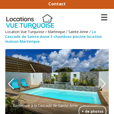
Contact
Location Vue Turquoise
/
Martinique
/
Sainte-Anne
/
La
Cascade de Sainte Anne 3 chambres piscine location
maison Martinique
Bienvenue à la Cascade de Sainte-Anne
+ de photos