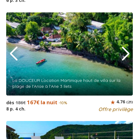
6 p. 3 ch.
La DOUCEUR Location Martinique haut de villa sur la
plage de l'Anse à l'Ane 3 Ilets
167€ la nuit
4.76
dès
186€
(21)
-10%
8 p. 4 ch.
Offre privilège