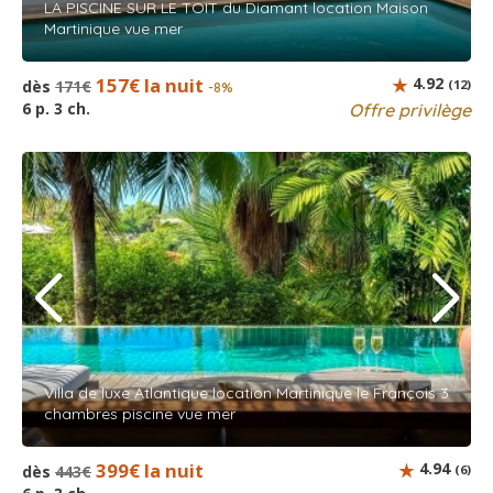
LA PISCINE SUR LE TOIT du Diamant location Maison
Martinique vue mer
157€ la nuit
4.92
dès
171€
(12)
-8%
6 p. 3 ch.
Offre privilège
Villa de luxe Atlantique location Martinique le François 3
chambres piscine vue mer
399€ la nuit
4.94
dès
443€
(6)