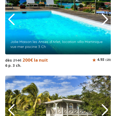
Jolie Maison les Anses d'Arlet, location villa Martinique
vue mer piscine 3 Ch
200€ la nuit
4.93
dès
214€
(23)
6 p. 3 ch.