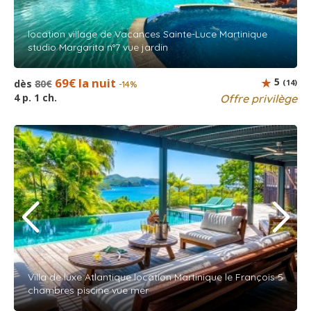
location village de Vacances Sainte-Luce Martinique
studio Margarita n°7 vue jardin
69€ la nuit
5
dès
80€
(14)
-14%
4 p. 1 ch.
Offre privilège
Villa de luxe Atlantique location Martinique le François 5
chambres piscine vue mer