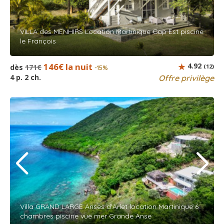
VILLA des MENHIRS Location Martinique Cap Est piscine
le François
146€ la nuit
4.92
dès
171€
(12)
-15%
4 p. 2 ch.
Offre privilège
Villa GRAND LARGE Anses d'Arlet location Martinique 6
chambres piscine vue mer Grande Anse