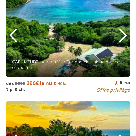
CAP NATURE location Villa Tartane Martinique piscine
et vue mer
296€ la nuit
5
dès
329€
(13)
-10%
7 p. 3 ch.
Offre privilège