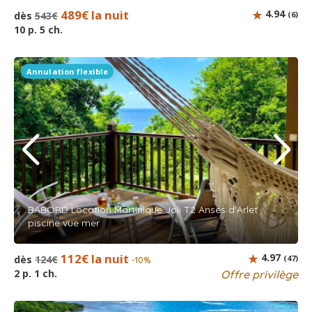
489€ la nuit
4.94
dès
543€
(6)
10 p. 5 ch.
Annulation flexible
BABORD Location Martinique Joli T2 Anses d'Arlet
piscine vue mer
112€ la nuit
4.97
dès
124€
(47)
-10%
2 p. 1 ch.
Offre privilège