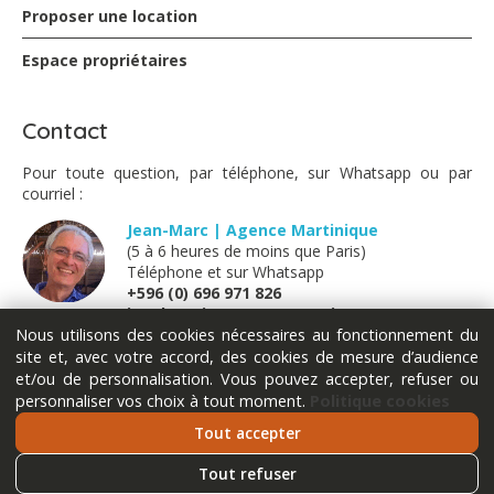
Proposer une location
Espace propriétaires
Contact
Pour toute question, par téléphone, sur Whatsapp ou par
courriel :
Jean-Marc | Agence Martinique
(5 à 6 heures de moins que Paris)
Téléphone et sur Whatsapp
+596 (0) 696 971 826
jm@locations-vue-turquoise.com
Nous utilisons des cookies nécessaires au fonctionnement du
site et, avec votre accord, des cookies de mesure d’audience
Marion | France métropolitaine
et/ou de personnalisation. Vous pouvez accepter, refuser ou
(Lundi - Mardi - Jeudi - Vendredi)
personnaliser vos choix à tout moment.
Politique cookies
Téléphone et sur Whatsapp
+33 (0) 611 289 121
Tout accepter
marion@locations-vue-turquoise.com
Tout refuser