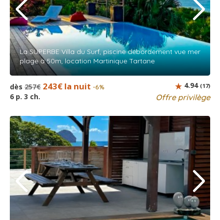
La SUPERBE Villa du Surf, piscine débordement vue mer
plage à 50m, location Martinique Tartane
243€ la nuit
4.94
dès
257€
(17)
-6%
6 p. 3 ch.
Offre privilège