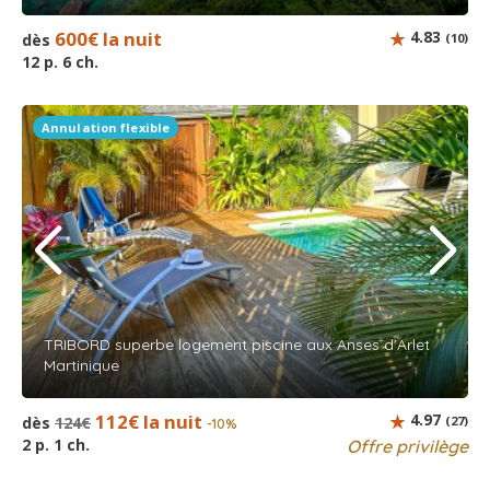
600€ la nuit
4.83
dès
(10)
12 p. 6 ch.
Annulation flexible
TRIBORD superbe logement piscine aux Anses d'Arlet
Martinique
112€ la nuit
4.97
dès
124€
(27)
-10%
2 p. 1 ch.
Offre privilège