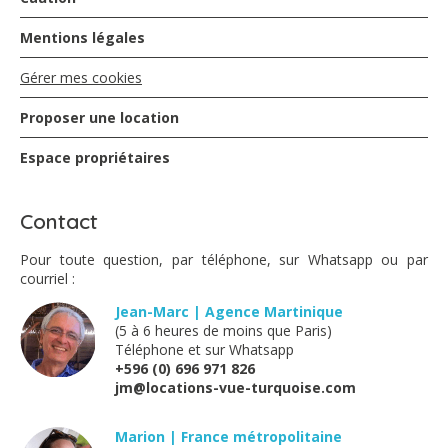
Mentions légales
Parfait !
Gérer mes cookies
Proposer une location
Dominique FOUGERES - février 2023
Espace propriétaires
Parfait ! Excellent séjour dans cette villa située dans les
hauteurs de Montravail. Villa calme, tranquille avec une
vue magnifique surtout le matin au lever du soleil, sur la
Contact
"Baie de Sainte Anne".
Merci à Véronique (Conciergerie) pour son accueil et sa
Pour toute question, par téléphone, sur Whatsapp ou par
bienveillance
courriel :
Jean-Marc | Agence Martinique
(5 à 6 heures de moins que Paris)
JACQUES - septembre 2021
Téléphone et sur Whatsapp
+596 (0) 696 971 826
jm@locations-vue-turquoise.com
La vue était superbe, calme et proche de la nature.
Par contre assez déçu des prestations de la maison par
rapport à ce que l'on pouvait imaginer des photos. Salle
Marion | France métropolitaine