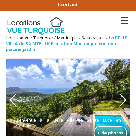
Contact
Location Vue Turquoise
/
Martinique
/
Sainte-Luce
/
La BELLE
VILLA de SAINTE LUCE location Martinique vue mer
piscine jardin
Bienvenue à la Belle Villa de Sainte Luce en
Martinique
+ de photos