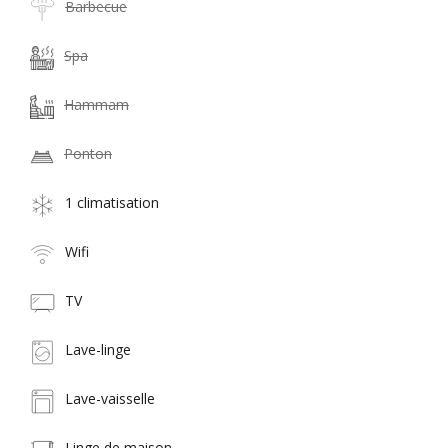
Barbecue
Spa
Hammam
Ponton
1 climatisation
Wifi
TV
Lave-linge
Lave-vaisselle
Linge de maison