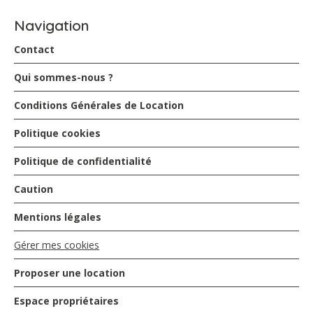
disponibles gratuitement.
Navigation
J’ai été au contact de Karine qui est très réactive par
message et adorable
Contact
Merci encore pour ce séjour
À bientôt
Qui sommes-nous ?
Conditions Générales de Location
Charlotte - novembre 2024
Politique cookies
Nous avons passé un agréable séjour dans les deux
Politique de confidentialité
studios au sein du club pierre et vacances.
J’étais avec mon marimes deux enfants (5 mois et 2 ans
Caution
et demi) et mes parents.
Studios hyper adapté car au rdc donc sécuritaire pour les
Mentions légales
enfants et plus grand terrain de jeux.
Les studios sont communiquants, les grands parents
Gérer mes cookies
ont adorés être au plus de leurs petits enfants. (Très
pratique le matin avec le décalage horaire
)
Proposer une location
Les studios sont équipés ; vaisselles, micro ondes, lave
vaisselle, lave linge, machine à laver à café nespresso et
Espace propriétaires
café filtre.