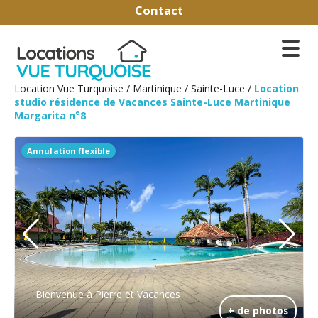
Contact
Location Vue Turquoise
/
Martinique
/
Sainte-Luce
/
Location
studio résidence de Vacances Sainte-Luce Martinique
Margarita n°8
Annulation flexible
Bienvenue à Pierre et Vacances
+ de photos