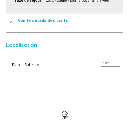
Taxe de séjour :
1.20 € / adulte / jour (à payer à l'arrivée)
Voir le détails des tarifs
Localisation
5 km
Plan
Satellite