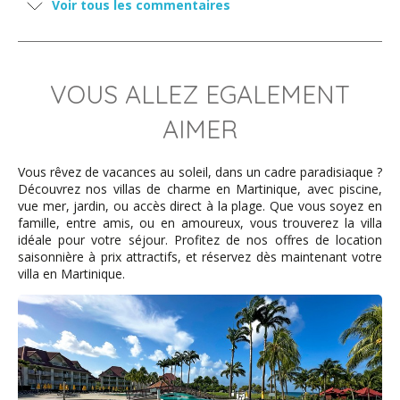
Sommes ici depuis deux jours et sommes émerveillés
Voir tous les commentaires
par ce lieu qui nous apporte toute satisfaction tant sur le
plan du confort du studio que sur toute l’infrastructure
offerte par cette résidence de standing. Sans oublier le
bonheur des plages accessibles à pied et de la possibilité
de découvrir, toujours à pied, le charmant village de
VOUS ALLEZ EGALEMENT
Sainte Luce.
AIMER
laurence - novembre 2025
Vous rêvez de vacances au soleil, dans un cadre paradisiaque ?
Découvrez nos villas de charme en Martinique, avec piscine,
vue mer, jardin, ou accès direct à la plage. Que vous soyez en
Tout était parfait !! nous reviendrons avec plaisir et
famille, entre amis, ou en amoureux, vous trouverez la villa
passons le message autour de nous : merci pour votre
idéale pour votre séjour. Profitez de nos offres de location
gentillesse
saisonnière à prix attractifs, et réservez dès maintenant votre
villa en Martinique.
Inès - mai 2025
Karine était très accueillante. Nous avons apprécié
l'arrivée et départ flexible. Nous étions deux familles et
avons loué les 2 studios. C'était très agréable d'avoir