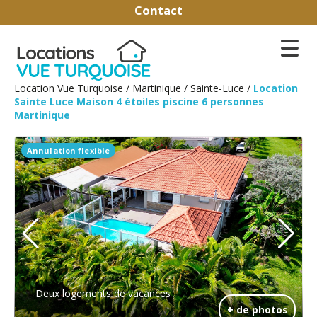
Contact
Location Vue Turquoise
/
Martinique
/
Sainte-Luce
/
Location
Sainte Luce Maison 4 étoiles piscine 6 personnes
Martinique
Annulation flexible
Deux logements de vacances
+ de photos