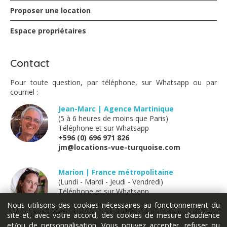
Proposer une location
Espace propriétaires
Contact
Pour toute question, par téléphone, sur Whatsapp ou par
courriel :
Jean-Marc | Agence Martinique
(5 à 6 heures de moins que Paris)
Téléphone et sur Whatsapp
+596 (0) 696 971 826
jm@locations-vue-turquoise.com
Marion | France métropolitaine
(Lundi - Mardi - Jeudi - Vendredi)
Téléphone et sur Whatsapp
+33 (0) 611 289 121
Nous utilisons des cookies nécessaires au fonctionnement du
marion@locations-vue-turquoise.com
site et, avec votre accord, des cookies de mesure d’audience
et/ou de personnalisation. Vous pouvez accepter, refuser ou