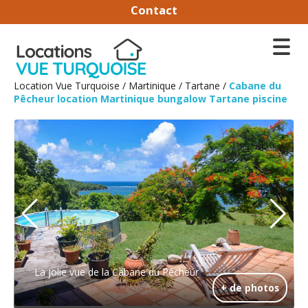
Contact
Location Vue Turquoise
/
Martinique
/
Tartane
/
Cabane du
Pêcheur location Martinique bungalow Tartane piscine
La jolie vue de la Cabane du Pêcheur
+ de photos