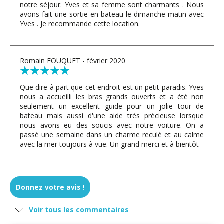
notre séjour. Yves et sa femme sont charmants . Nous
avons fait une sortie en bateau le dimanche matin avec
Yves . Je recommande cette location.
Romain FOUQUET - février 2020
Que dire à part que cet endroit est un petit paradis. Yves
nous a accueilli les bras grands ouverts et a été non
seulement un excellent guide pour un jolie tour de
bateau mais aussi d'une aide très précieuse lorsque
nous avons eu des soucis avec notre voiture. On a
passé une semaine dans un charme reculé et au calme
avec la mer toujours à vue. Un grand merci et à bientôt
Odile lorber - janvier 2020
Donnez votre avis !
Une plongée dans la nature. Calme assuré. Le bonheur
Voir tous les commentaires
total !!! Tout ceci explique pourquoi je suis revenue.