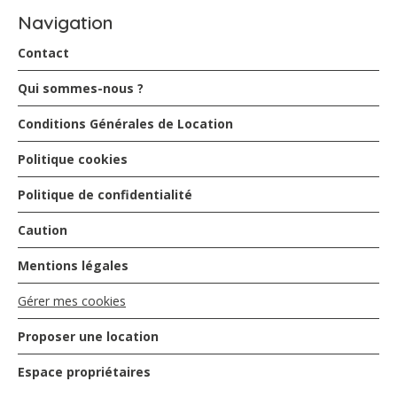
et Véronique qui sont des personnes discrètes et très
Navigation
accueillantes. Merci à eux de nous avoir fait découvrir les
plaisirs de la martinique. Cela restera un souvenir
Contact
mémorable pour nous et pour les enfants
Qui sommes-nous ?
Conditions Générales de Location
FATIER - juillet 2015
Politique cookies
accueil très chaleureux par Yves et Véronique ns vous
souhaitons de bonnes vacances en France
Politique de confidentialité
Caution
Tronchet - mars 2015
Mentions légales
Gérer mes cookies
La cabane du pêcheur est entre terre et mer et c'est
vraiment ce qui en fait son charme. L'accueil de
Véronique et Yves contribue largement au bien-être que
Proposer une location
nous avons éprouvé.
On regrette toutefois ces fichues sargasses qui
Espace propriétaires
envahissent les baies de la Martinique....et qui ont