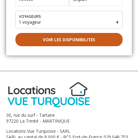
Bonjour,
Un grand merci à Claude pour son accueil chaleureux.
VOYAGEURS
Nous avons beaucoup apprécié notre séjour au Grand
1 voyageur
▼
Brésil! on reviendra...
VOIR LES DISPONIBILITES
30, rue du surf - Tartane
97220 La Trinité - MARTINIQUE
Locations Vue Turquoise - SARL
SARL au capital de 8 000 € - RCS Fort-de-France 529 048 753