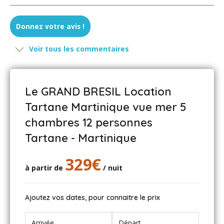
LE CLERC - mars 2020
Donnez votre avis !
Très contents d'avoir choisi Tartane pour notre séjour,
Voir tous les commentaires
pour son emplacement dans l'île et type de village.
Grand Brésil, appartement idéalement placé et de
bonnes prestations. Bonne adresse à retenir.
Le GRAND BRESIL Location
Tartane Martinique vue mer 5
Michel - janvier 2018
chambres 12 personnes
Tartane - Martinique
Très bon accueil de Claude- Piscine très appréciée des
enfants.
Maison confortable.
329€
Défaut d'occultation des baies vitrées si l'on utilise les
à partir de
/ nuit
lits convertibles.
Ajoutez vos dates, pour connaitre le prix
Michel - novembre 2016