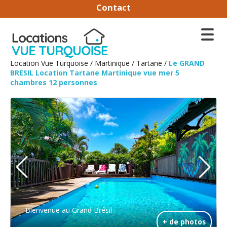
Contact
Location Vue Turquoise
/
Martinique
/
Tartane
/
Le GRAND
BRESIL Location Tartane Martinique vue mer 5
chambres 12 personnes
Bienvenue au Grand Brésil
+ de photos