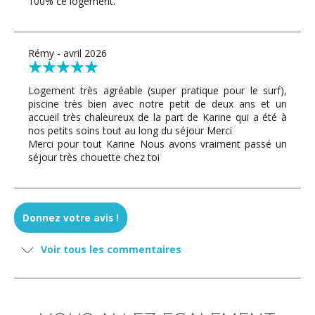
100% ce logement.
Rémy - avril 2026
Logement très agréable (super pratique pour le surf),
piscine très bien avec notre petit de deux ans et un
accueil très chaleureux de la part de Karine qui a été à
nos petits soins tout au long du séjour Merci
Merci pour tout Karine Nous avons vraiment passé un
séjour très chouette chez toi
SIMONE - mars 2026
Donnez votre avis !
Karine hat uns persönlich und sehr freundlich
Voir tous les commentaires
empfangen. Der Außenbereich der Wohnung mit der
Küche war sehr geräumig und hatte einen wundervollen
Blick aufs Meer. Genau wie wir es uns gewünscht haben!
Die Umgebung ist ruhig, in wenigen Minuten ist man am
Strand und kann von dort durch den Wald wandern und