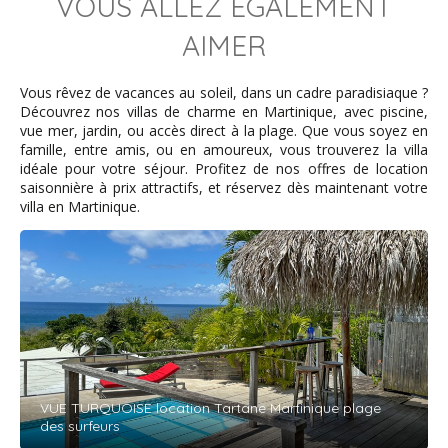
VOUS ALLEZ EGALEMENT
die Natur der Halbinsel erkunden. Ein Mietwagen ist -wie
fast überall auf Martinique- unbedingt erforderlich.
AIMER
Karine nous a accueillis personnellement et très
chaleureusement. L'espace extérieur de l'appartement,
avec la cuisine, était très spacieux et offrait une vue
Vous rêvez de vacances au soleil, dans un cadre paradisiaque ?
magnifique sur la mer. Exactement comme nous l'avions
Découvrez nos villas de charme en Martinique, avec piscine,
souhaité ! Le quartier est calme ; en quelques minutes,
vue mer, jardin, ou accès direct à la plage. Que vous soyez en
on est à la plage, d'où l'on peut se promener dans la
famille, entre amis, ou en amoureux, vous trouverez la villa
forêt et découvrir la nature de la presqu'île. Une voiture
idéale pour votre séjour. Profitez de nos offres de location
de location est indispensable, comme presque partout
saisonnière à prix attractifs, et réservez dès maintenant votre
en Martinique.
villa en Martinique.
Amélie - mars 2026
Logement en pleine nature très confortable. La vue est
magnifique. Tout s’est très bien passé. Merci à Karine
pour sa disponibilité et ses indications. Nous vous
recommandons ce logement sans hésiter.
VUE TURQUOISE location Tartane Martinique plage
des surfeurs