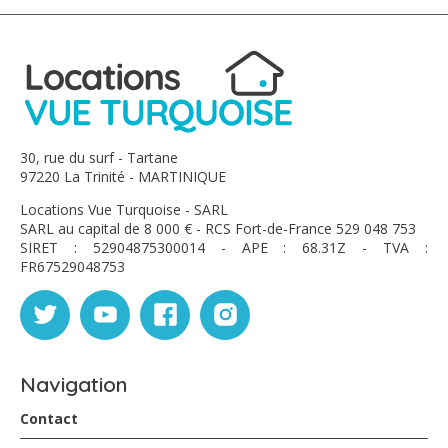
rafraîchir autour d’un petit apéro ( punch et feuilletés
faits maison qui sont juste délicieux ) Je recommande
très vivement ce logement.
Encore Merci pour tout ! On a adoré… nous reviendrons
avec grand plaisir????.
Sylvie et Serge
30, rue du surf - Tartane
Miguel - septembre 2025
97220 La Trinité - MARTINIQUE
Locations Vue Turquoise - SARL
Nous avons passé un agréable séjour à Vue turquoise
SARL au capital de 8 000 € - RCS Fort-de-France 529 048 753
dans un cadre vraiment magnifique. Nous avons
SIRET : 52904875300014 - APE : 68.31Z - TVA :
divinement été accueillis par Martine qui nous a de suite
FR67529048753
mise à l'aise. Ce concept de location nous a permis
d'être vraiment très à l'aise. Les locaux d'une propreté
irréprochable est à signaler. Proche des premières
plages, celle des surfeurs notamment permet de s'y
rendre à pieds. J'ai pu également effectuer la magnifique
randonnée de la presqu'île de la Caravelle en partant
Navigation
directement de la maison. Je remercie Jean-Marc et
Karine sans oublier Martine de nous avoir rendu le
Contact
séjour très agréable.