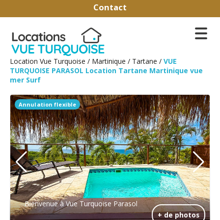
Contact
Location Vue Turquoise
/
Martinique
/
Tartane
/
VUE
TURQUOISE PARASOL Location Tartane Martinique vue
mer Surf
Annulation flexible
Bienvenue à Vue Turquoise Parasol
+ de photos