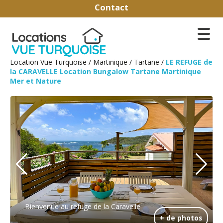
Contact
Location Vue Turquoise
/
Martinique
/
Tartane
/
LE REFUGE de
la CARAVELLE Location Bungalow Tartane Martinique
Mer et Nature
Bienvenue au refuge de la Caravelle
+ de photos