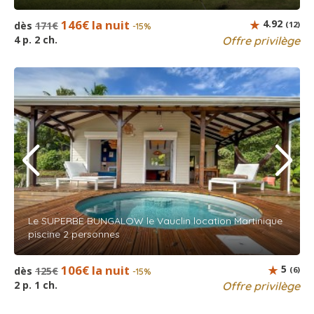
146€ la nuit
4.92
dès
171€
(12)
-15%
4 p. 2 ch.
Offre privilège
Le SUPERBE BUNGALOW le Vauclin location Martinique
piscine 2 personnes
106€ la nuit
5
dès
125€
(6)
-15%
2 p. 1 ch.
Offre privilège