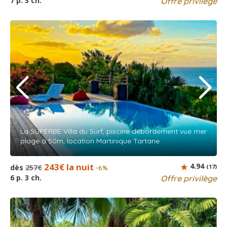
7 p. 3 ch.
Offre privilège
La SUPERBE Villa du Surf, piscine débordement vue mer
plage à 50m, location Martinique Tartane
243€ la nuit
4.94
dès
257€
(17)
-6%
6 p. 3 ch.
Offre privilège