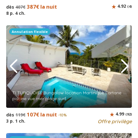
387€ la nuit
4.92
dès
407€
(4)
8 p. 4 ch.
Annulation flexible
TI TURQUOISE Bungalow location Martinique Tartane
piscine vue mer plage surf
107€ la nuit
4.99
dès
119€
(92)
-10%
3 p. 1 ch.
Offre privilège