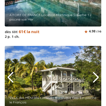
A FORT DE FRANCE Location Martinique Superbe T2
piscine vue Mer
61€ la nuit
4.98
dès
68€
(14)
2 p. 1 ch.
VILLA des MENHIRS Location Martinique Cap Est piscine
le François