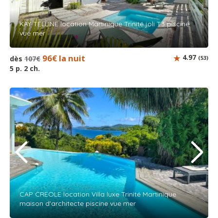
KAY TELLINE location Martinique Trinité joli T3 piscine
vue mer
96€ la nuit
4.97
dès
107€
(53)
5 p. 2 ch.
CAP CREOLE location Villa luxe Trinité Martinique
maison d'architecte piscine vue mer