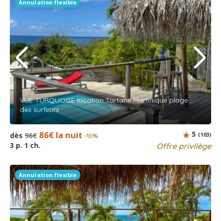
Annulation flexible
VUE TURQUOISE location Tartane Martinique plage
des surfeurs
86€ la nuit
5
dès
96€
(103)
-10%
3 p. 1 ch.
Offre privilège
Annulation flexible