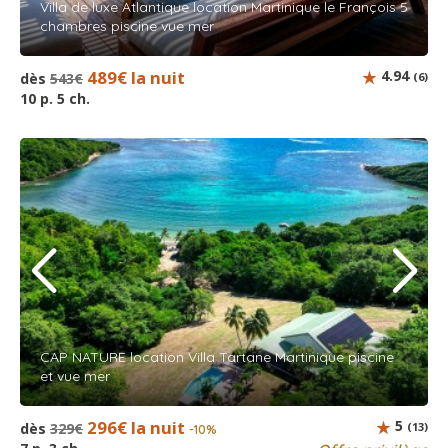
Villa de luxe Atlantique location Martinique le François 5
chambres piscine vue mer
489€ la nuit
4.94
dès
543€
(6)
10 p. 5 ch.
CAP NATURE location Villa Tartane Martinique piscine
et vue mer
296€ la nuit
5
dès
329€
(13)
-10%