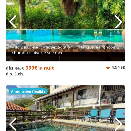
Villa de luxe Atlantique location Martinique le François 3
chambres piscine vue mer
399€ la nuit
4.94
dès
443€
(6)
6 p. 3 ch.
Annulation flexible