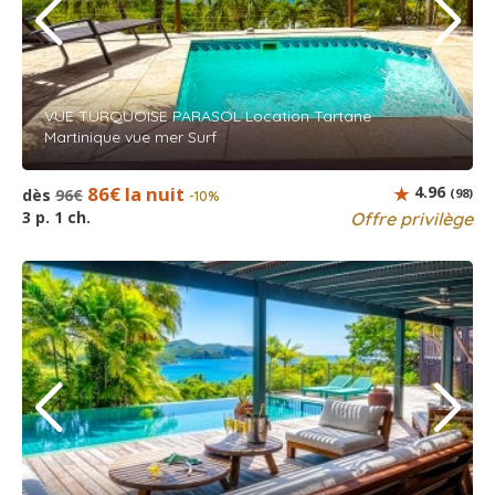
VUE TURQUOISE PARASOL Location Tartane
Martinique vue mer Surf
86€ la nuit
4.96
dès
96€
(98)
-10%
3 p. 1 ch.
Offre privilège