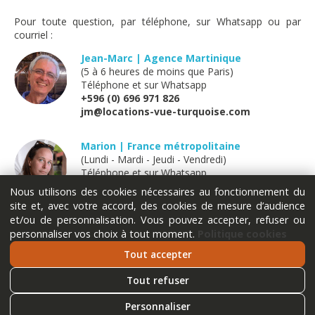
Pour toute question, par téléphone, sur Whatsapp ou par
courriel :
Jean-Marc | Agence Martinique
(5 à 6 heures de moins que Paris)
Téléphone et sur Whatsapp
+596 (0) 696 971 826
jm@locations-vue-turquoise.com
Marion | France métropolitaine
(Lundi - Mardi - Jeudi - Vendredi)
Téléphone et sur Whatsapp
+33 (0) 611 289 121
Nous utilisons des cookies nécessaires au fonctionnement du
marion@locations-vue-turquoise.com
site et, avec votre accord, des cookies de mesure d’audience
et/ou de personnalisation. Vous pouvez accepter, refuser ou
personnaliser vos choix à tout moment.
Politique cookies
Tout accepter
Tout refuser
Personnaliser