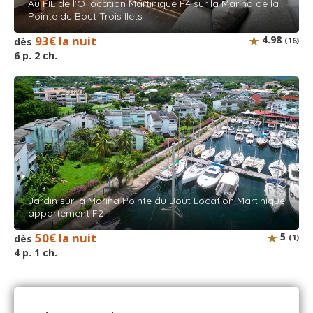
Au FIL de l'O location Martinique F4 sur la Marina de la
Pointe du Bout Trois Ilets
93€ la nuit
4.98
dès
(16)
6 p. 2 ch.
Jardin sur la Marina Pointe du Bout Location Martinique
appartement F2
50€ la nuit
5
dès
(1)
4 p. 1 ch.