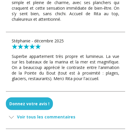
simple et pleine de charme, avec ses planchers qui
craquent et cette sensation immédiate de bien-être. On
s’y sent bien, sans chichi. Accueil de Rita au top,
chaleureux et attentionné.
Stéphanie - décembre 2025
Superbe appartement très propre et lumineux. La vue
sur les bateaux de la marina et la mer est magnifique.
On a beaucoup apprécié le contraste entre l'animation
de la Pointe du Bout (tout est à proximité : plages,
glaciers, restaurants). Merci Rita pour l'accueil.
Roger - novembre 2025
Donnez votre avis !
Emplacement très pratique : commerces et bons petits
Voir tous les commentaires
restos à pied, plages, marina et activités tout autour. Le
luxe d’être au calme tout en ayant tout à proximité.