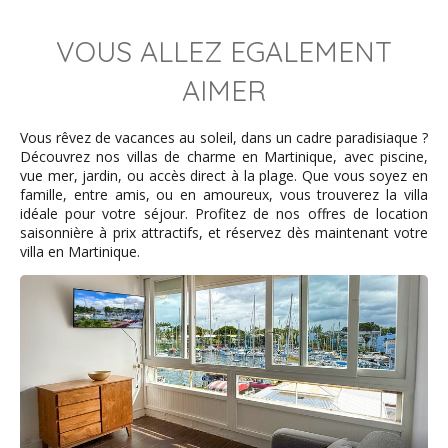
VOUS ALLEZ EGALEMENT
Gil - août 2025
AIMER
Un séjour parfait en famille.
Nous avons passé une semaine inoubliable chez Rita.
Vous rêvez de vacances au soleil, dans un cadre paradisiaque ?
L'appartement est superbe, décoré avec beaucoup de
Découvrez nos villas de charme en Martinique, avec piscine,
goût et très fonctionnel pour nous 6. Ce qui nous a le
vue mer, jardin, ou accès direct à la plage. Que vous soyez en
plus séduits, c'est l'emplacement : on fait tout à pied ! La
famille, entre amis, ou en amoureux, vous trouverez la villa
vue sur la marina depuis le salon est un vrai bonheur.
idéale pour votre séjour. Profitez de nos offres de location
Malgré l'animation du quartier avec ses boutiques et ses
saisonnière à prix attractifs, et réservez dès maintenant votre
restaurants, l'appartement reste très calme, idéal pour
villa en Martinique.
se reposer. Un immense merci à Rita pour son accueil si
chaleureux et ses petites attentions à notre arrivée.
Nous reviendrons sans hésiter !