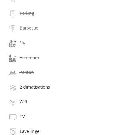
Parking
Barbecue
Spa
Hammam
Ponton
2 climatisations
Wifi
TV
Lave-linge