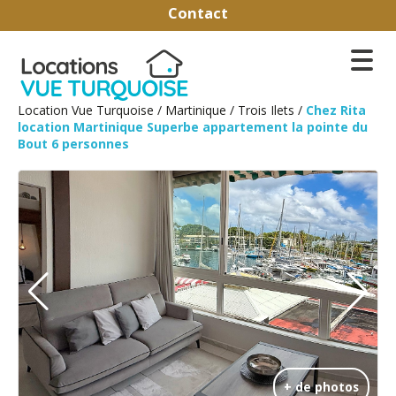
Contact
Location Vue Turquoise
/
Martinique
/
Trois Ilets
/
Chez Rita
location Martinique Superbe appartement la pointe du
Bout 6 personnes
+ de photos