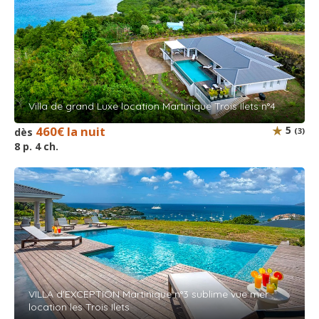
Villa de grand Luxe location Martinique Trois Ilets n°4
460€ la nuit
5
dès
(3)
8 p. 4 ch.
VILLA d'EXCEPTION Martinique n°3 sublime vue mer
location les Trois Ilets