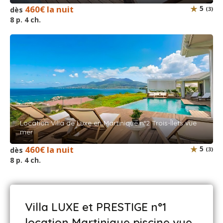
460€ la nuit
5
dès
(3)
8 p. 4 ch.
Location Villa de Luxe en Martinique n°2 Trois-Îlets vue
mer
460€ la nuit
5
dès
(3)
8 p. 4 ch.
Villa LUXE et PRESTIGE n°1
location Martinique piscine vue