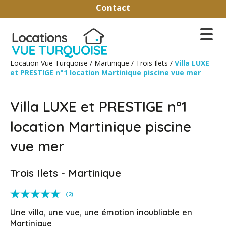
Contact
Plan
Satellite
Vue sur la piscine depuis le salon intérieur
Location Vue Turquoise
/
Martinique
/
Trois Ilets
/
Villa LUXE
+ de photos
et PRESTIGE n°1 location Martinique piscine vue mer
Annulation flexible
Villa LUXE et PRESTIGE n°1
location Martinique piscine
vue mer
Trois Ilets - Martinique
(2)
Une villa, une vue, une émotion inoubliable en
Martinique