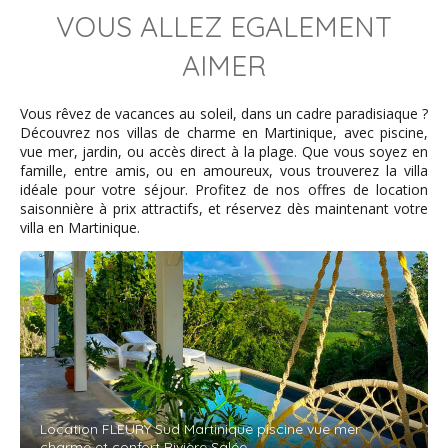
VOUS ALLEZ EGALEMENT
Pannevel - novembre 2024
AIMER
Très agréable séjour dans cette maison qui est un vrai
Vous rêvez de vacances au soleil, dans un cadre paradisiaque ?
coup de cœur pour nous
Découvrez nos villas de charme en Martinique, avec piscine,
Un parc arboré et une vue magnifique sue Sainte Lucie
vue mer, jardin, ou accès direct à la plage. Que vous soyez en
et Saint Anne
famille, entre amis, ou en amoureux, vous trouverez la villa
Nous n'avons rencontré aucun soucis sur la Martinique
idéale pour votre séjour. Profitez de nos offres de location
pendant notre séjour
saisonnière à prix attractifs, et réservez dès maintenant votre
Nous reviendrons
villa en Martinique.
Christian et Sylvie - septembre 2023
Nous sommes resté 3 semaines dans cette villa tout
simplement parfaite. La villa est très belle a la
décoration raffinée, dans un très beau cadre en tout
intimité. Tout est parfait pour passer un agréable séjour.
Isabelle est charmante et de très bons conseilles, le
Location FLEURY Sud Martinique piscine vue mer
contact est facile comme pour l'agence qui est très
charme et confort Rivière Salée