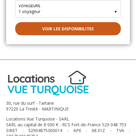
chaleur de votre intérieur, la décoration, tout est parfait.
VOYAGEURS
Il faudrait plus de lieux secrets comme le votre en
1 voyageur
▼
Martinique. A très bientôt c'est promis.
VOIR LES DISPONIBILITES
Durer - février 2023
Très jolie location bien située dans parc magnifique.
Malheureusement la balancelle s’est cassée…
heureusement pas de gros bobos. Pour une location de
ce niveau la vaisselle n’est pas très fournie. A notre
départ nous avons constaté qu’il n’y avait pas de housse
de protection sur les oreillers et qu’ils étaient sales.
Beaucoup de recommandations à l’arrivée et de mises
en garde sur les règles à respecter qui ne mettent pas
forcément à l’aise.
30, rue du surf - Tartane
97220 La Trinité - MARTINIQUE
Locations Vue Turquoise - SARL
BLAISIUS - janvier 2023
SARL au capital de 8 000 € - RCS Fort-de-France 529 048 753
SIRET : 52904875300014 - APE : 68.31Z - TVA :