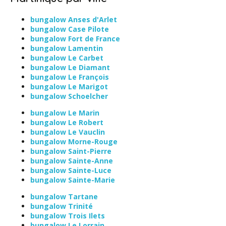
bungalow Anses d'Arlet
bungalow Case Pilote
bungalow Fort de France
bungalow Lamentin
bungalow Le Carbet
bungalow Le Diamant
bungalow Le François
bungalow Le Marigot
bungalow Schoelcher
bungalow Le Marin
bungalow Le Robert
bungalow Le Vauclin
bungalow Morne-Rouge
bungalow Saint-Pierre
bungalow Sainte-Anne
bungalow Sainte-Luce
bungalow Sainte-Marie
bungalow Tartane
bungalow Trinité
bungalow Trois Ilets
bungalow Le Lorrain