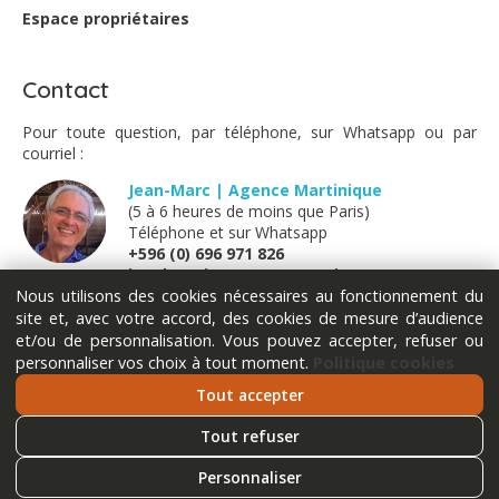
Espace propriétaires
Contact
Pour toute question, par téléphone, sur Whatsapp ou par
courriel :
Jean-Marc | Agence Martinique
(5 à 6 heures de moins que Paris)
Téléphone et sur Whatsapp
+596 (0) 696 971 826
jm@locations-vue-turquoise.com
Nous utilisons des cookies nécessaires au fonctionnement du
site et, avec votre accord, des cookies de mesure d’audience
Marion | France métropolitaine
et/ou de personnalisation. Vous pouvez accepter, refuser ou
(Lundi - Mardi - Jeudi - Vendredi)
personnaliser vos choix à tout moment.
Politique cookies
Téléphone et sur Whatsapp
+33 (0) 611 289 121
Tout accepter
marion@locations-vue-turquoise.com
Tout refuser
Personnaliser