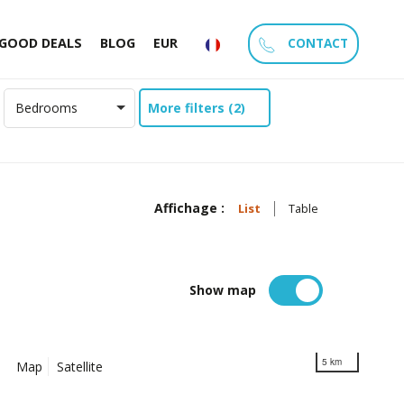
CONTACT
GOOD DEALS
BLOG
EUR
More filters (2)
Bedrooms
Affichage :
List
Table
Show map
5 km
Map
Satellite