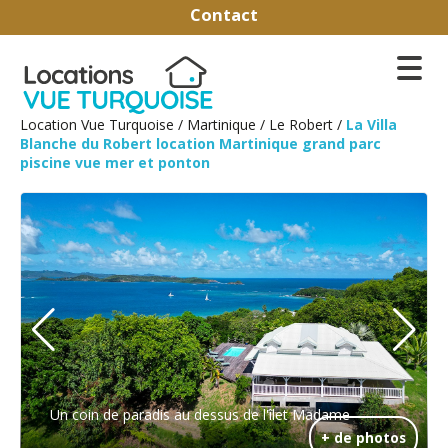
Contact
Location Vue Turquoise
/
Martinique
/
Le Robert
/
La Villa
Blanche du Robert location Martinique grand parc
piscine vue mer et ponton
Un coin de paradis au dessus de l'îlet Madame
+ de photos