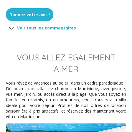
Marc B - août 2022
Donnez votre avis !
Très belle maison dans un endroit très calme et
Voir tous les commentaires
reposant. Une belle vue et une piscine très agréable.
Berger - février 2022
VOUS ALLEZ EGALEMENT
AIMER
Merci d abord de nous apporter cette chance de passer
une belle semaine dans ce lieu magique. La maison et le
spot sont magnifiques ! Tout est top du mobilier aux
Vous rêvez de vacances au soleil, dans un cadre paradisiaque ?
services
Découvrez nos villas de charme en Martinique, avec piscine,
vue mer, jardin, ou accès direct à la plage. Que vous soyez en
famille, entre amis, ou en amoureux, vous trouverez la villa
idéale pour votre séjour. Profitez de nos offres de location
barlet - février 2022
saisonnière à prix attractifs, et réservez dès maintenant votre
villa en Martinique.
Magnifique maison dans un cadre hors du commun
Un des plus beaux sites de la Martinique