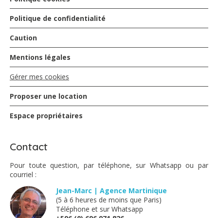
sur la fin mais quel plaisir quand on se retrouve à la villa
seuls face à la mer. Accueil très sympathique et
Politique de confidentialité
chaleureux. Idéalement située pour sillonner sur l'ile
Caution
Mentions légales
VALLOT - mars 2015
Gérer mes cookies
Villa magnifique
Vue extraordinaire
Proposer une location
Très bon séjour avec accueil chaleureux .
A conseillez
Espace propriétaires
Contact
Les Schmitz - mars 2015
Pour toute question, par téléphone, sur Whatsapp ou par
Un endroit merveilleux pour un séjour paradisiaque.
courriel :
Nous avons séjourné dans la Villa Blanche en octobre
Jean-Marc | Agence Martinique
dernier et nous souhaitons avant tout remercier la
(5 à 6 heures de moins que Paris)
propriétaire et son homme de confiance pour l'accueil
Téléphone et sur Whatsapp
chaleureux et efficace ainsi qu'une organisation sans