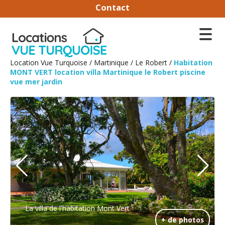
Contact
Location Vue Turquoise
/
Martinique
/
Le Robert
/
Habitation
MONT VERT location villa Martinique le Robert piscine
vue mer jardin
La villa de l'habitation Mont Vert
+ de photos