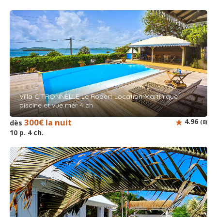
Villa CITRONNELLE Le Robert Location Martinique
piscine et vue mer 4 ch.
300€ la nuit
4.96
dès
(8)
10 p. 4 ch.