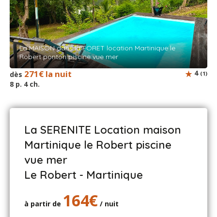
La MAISON dans la FORET location Martinique le
Robert ponton piscine vue mer
271€ la nuit
4
dès
(1)
8 p. 4 ch.
La SERENITE Location maison
Martinique le Robert piscine
vue mer
Le Robert - Martinique
164€
à partir de
/ nuit