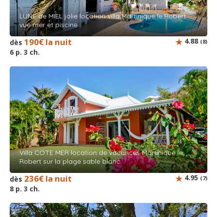
LUNE de MIEL jolie location villa Martinique le Robert
vue mer et piscine
190€ la nuit
4.88
dès
(8)
6 p. 3 ch.
Villa COTE MER location de vacances Martinique le
Robert sur la plage sable blanc
236€ la nuit
4.95
dès
(7)
8 p. 3 ch.