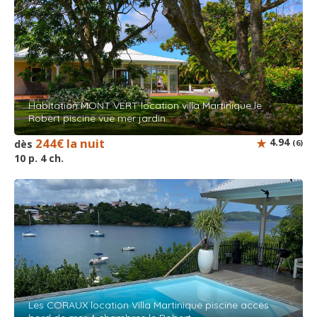
Habitation MONT VERT location villa Martinique le
Robert piscine vue mer jardin
244€ la nuit
4.94
dès
(6)
10 p. 4 ch.
Les CORAUX location Villa Martinique piscine accès