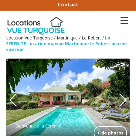
Contact
Location Vue Turquoise
/
Martinique
/
Le Robert
/
La
SERENITE Location maison Martinique le Robert piscine
vue mer
Bienvenue à la Sérénité
+ de photos