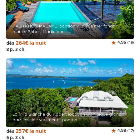
HABITATION MADAME location villa vue mer fonds
blancs Robert Martinique
264€ la nuit
4.96
dès
(16)
8 p. 3 ch.
La Villa Blanche du Robert location Martinique grand
parc piscine vue mer et ponton
257€ la nuit
4.98
dès
(17)
6 p. 3 ch.