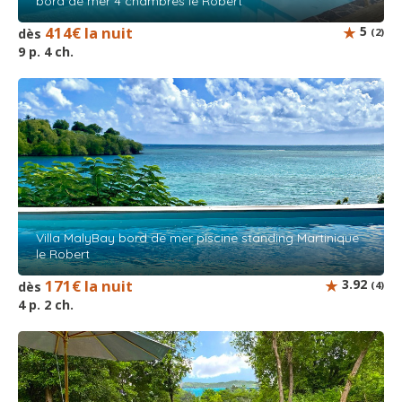
bord de mer 4 chambres le Robert
414€ la nuit
5
dès
(2)
9 p. 4 ch.
Villa MalyBay bord de mer piscine standing Martinique
le Robert
171€ la nuit
3.92
dès
(4)
4 p. 2 ch.