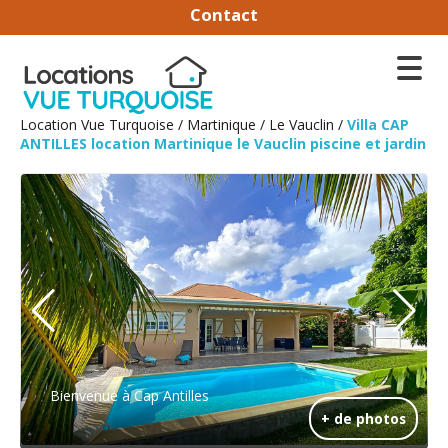
Contact
Location Vue Turquoise
/
Martinique
/
Le Vauclin
/
Villa CAP
ANTILLES location Martinique le Vauclin piscine et jardin
Bienvenue à Cap Antilles
+ de photos