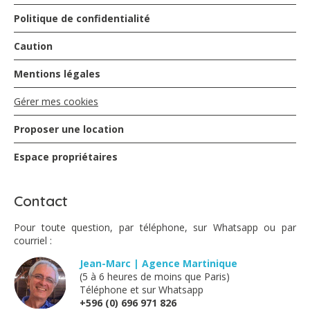
Vacances au top
Politique de confidentialité
Tout est dit...nous reviendrons
Caution
MOWBRAY - avril 2019
Mentions légales
Gérer mes cookies
Merci encore à Marion de l'agence Vue Turquoise qui,
depuis quelques années, nous trouve à chaque fois
Proposer une location
notre petit coin de paradis martiniquais.
Pour une première au Vauclin ( le village est vraiment
Espace propriétaires
sympa ) nous avons vraiment apprécié séjourné à la villa
Rainbow qui nous a satisfait en tous points.
Sans prétentions mais très confortable , on s'est vite
Contact
senti "comme à la maison".
Pour toute question, par téléphone, sur Whatsapp ou par
courriel :
MAZET - avril 2019
Jean-Marc | Agence Martinique
(5 à 6 heures de moins que Paris)
Téléphone et sur Whatsapp
Maison conforme aux photos. Literie neuve et de très
+596 (0) 696 971 826
bonne qualité. Résidence très calme et proche du