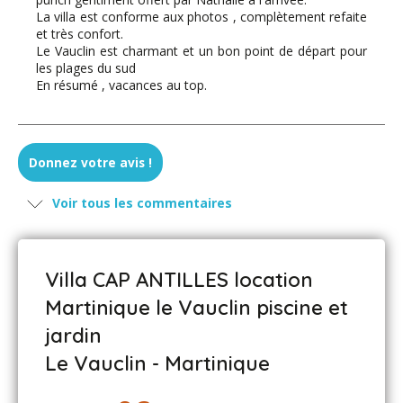
La villa est conforme aux photos , complètement refaite
et très confort.
Le Vauclin est charmant et un bon point de départ pour
les plages du sud
En résumé , vacances au top.
Aline D. - juillet 2019
Donnez votre avis !
La location de Rainbow nous a beaucoup plus sur tous
Voir tous les commentaires
les points.
Très satisfaite de l'agence Villa Turquoise qui nous a très
bien accompagné lors de notre recherche d'une villa en
Martinique.
Villa CAP ANTILLES location
Martinique le Vauclin piscine et
jardin
Nicolas et Séverine - juillet 2019
Le Vauclin - Martinique
Parti avec 1 couple d'amis et nos 2 enfants, nous avons
aimé l'espace et les prestations de la villa tout à fait