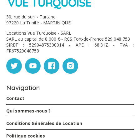
GG
30, rue du surf - Tartane
97220 La Trinité - MARTINIQUE
Alain G. - mai 2019
Locations Vue Turquoise - SARL
SARL au capital de 8 000 € - RCS Fort-de-France 529 048 753
SIRET : 52904875300014 - APE : 68.31Z - TVA :
Bonjour.
FR67529048753
Ce petit mot pour vous faire par de notre satisfaction
pour notre séjour à la villa rainbow au Vauclin.
La maison étant refaite , tout marche très bien et la
piscine au sel ( ma femme est allergique au chlore ) est
un vrai plus.
Merci à Nathalie qui nous a très gentiment accueillie et
Navigation
donnée plein de bons conseils pour visiter l'île.
Contact
Dom A. - mai 2019
Qui sommes-nous ?
Conditions Générales de Location
Maison au top
piscine au top
Politique cookies
Rapport qualité prix au top