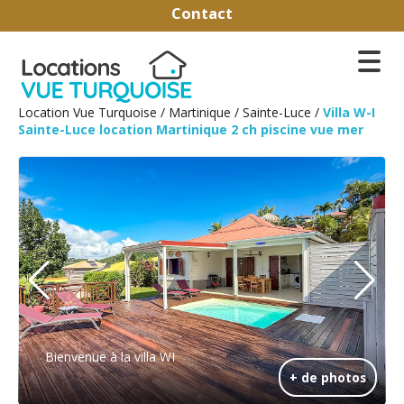
Contact
Location Vue Turquoise
/
Martinique
/
Sainte-Luce
/
Villa W-I
Sainte-Luce location Martinique 2 ch piscine vue mer
Bienvenue à la villa WI
+ de photos