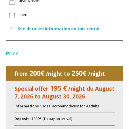
dish washer
linen
See detailed information on this rental
Price
200€
250€
from
/night to
/night
195 €
Special offer
/night du August
7, 2026 to August 30, 2026
Informations :
Ideal accommodation for 4 adults
Deposit :
1000€ (To pay on arrival)