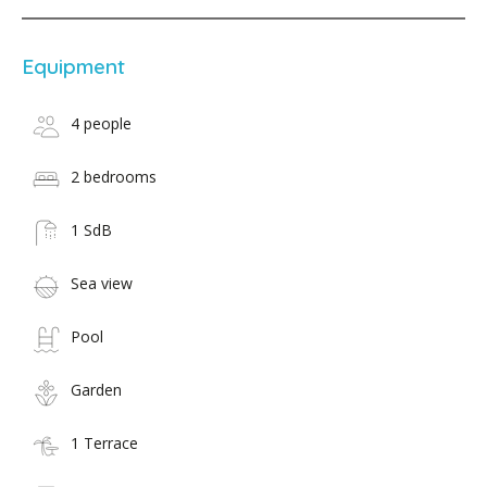
Equipment
4 people
2 bedrooms
1 SdB
Sea view
Pool
Garden
1 Terrace