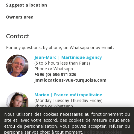
Suggest a location
Owners area
Contact
For any questions, by phone, on Whatsapp or by email :
Jean-Marc | Martinique agency
(5 to 6 hours less than Paris)
Phone or Whatsapp
+596 (0) 696 971 826
jm@locations-vue-turquoise.com
Marion | France métropolitaine
(Monday Tuesday Thursday Friday)
Phone or Whatsapp
+33 (0) 611 289 121
Nous utilisons des cookies nécessaires au fonctionnement du
marion@locations-vue-turquoise.com
site et, avec votre accord, des cookies de mesure d’audience
et/ou de personnalisation. Vous pouvez accepter, refuser ou
personnaliser vos choix à tout moment.
Politique cookies