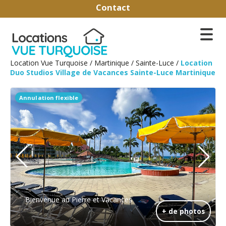
Contact
Location Vue Turquoise
/
Martinique
/
Sainte-Luce
/
Location
Duo Studios Village de Vacances Sainte-Luce Martinique
Annulation flexible
Bienvenue au Pierre et Vacances
+ de photos