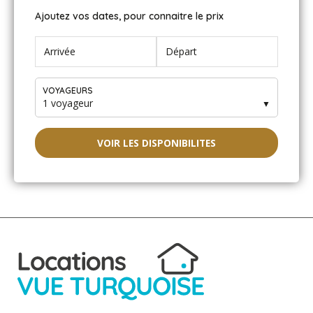
recommande à 100% !
Ajoutez vos dates, pour connaitre le prix
Odile - janvier 2026
Sommes ici depuis deux jours et sommes émerveillés
VOYAGEURS
par ce lieu qui nous apporte toute satisfaction tant sur le
1 voyageur
▼
plan du confort du studio que sur toute l’infrastructure
offerte par cette résidence de standing. Sans oublier le
bonheur des plages accessibles à pied et de la possibilité
VOIR LES DISPONIBILITES
de découvrir, toujours à pied, le charmant village de
Sainte Luce.
laurence - novembre 2025
Tout était parfait !! nous reviendrons avec plaisir et
passons le message autour de nous : merci pour votre
gentillesse