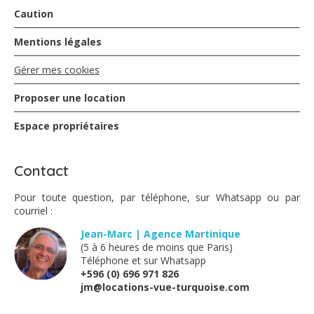
Caution
Flores - mars 2025
Mentions légales
Gérer mes cookies
Tout simplement parfait ! L’accueil, l’emplacement, la
propreté vraiment rien à dire !
Nous recommandons à 100% !!
Proposer une location
Espace propriétaires
Sylvie Odeon - mars 2025
Contact
Nous avons passé un agréable séjour, les studios
Pour toute question, par téléphone, sur Whatsapp ou par
etaient fonctionnels, propres et l’emplacement idéal.
courriel :
Nos interlocuteurs etaient réactifs et à l’écoute.
Jean-Marc | Agence Martinique
(5 à 6 heures de moins que Paris)
Téléphone et sur Whatsapp
Perrot - février 2025
+596 (0) 696 971 826
jm@locations-vue-turquoise.com
Parfait ???? ???????????? nous avons passé une agréable