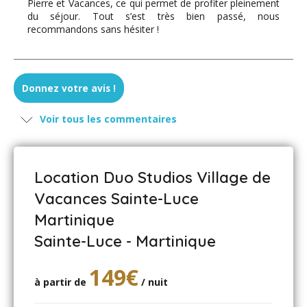
Pierre et Vacances, ce qui permet de profiter pleinement
du séjour. Tout s’est très bien passé, nous
recommandons sans hésiter !
Jennifer - mars 2026
Donnez votre avis !
La combinaison de ces 2 studios était vraiment top pour
Voir tous les commentaires
notre famille. Notre hôte Karine a été hyper dispo et très
sympathique. Lave linge et grande terrasse super. La
résidence est très bien située et bien équipée. Je
recommande à 100% !
Location Duo Studios Village de
Vacances Sainte-Luce
Martinique
Jennifer - mars 2026
Sainte-Luce - Martinique
La combinaison de ces 2 studios était vraiment top pour
notre famille. Notre hôte Karine a été hyper dispo et très
149€
sympathique. Lave linge et grande terrasse super. La
à partir de
/ nuit
résidence est très bien située et bien équipée. Je