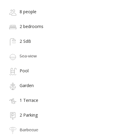
8 people
2 bedrooms
2 SdB
Sea view
Pool
Garden
1 Terrace
2 Parking
Barbecue