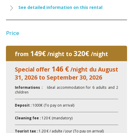
See detailed information on this rental
Price
149€
320€
from
/night to
/night
146 €
Special offer
/night du August
31, 2026 to September 30, 2026
Informations :
Ideal accommodation for 6 adults and 2
children
Deposit :
1000€ (To pay on arrival)
Cleaning fee :
120 € (mandatory)
Tourist tax :
1.20 € / adulte / jour (To pay on arrival)