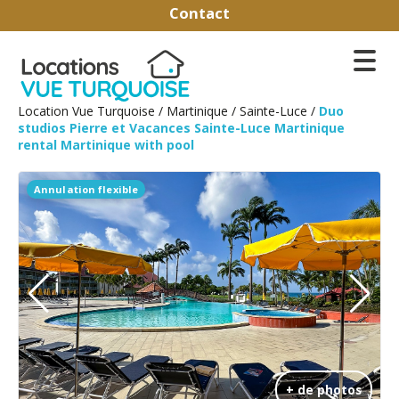
Contact
Location Vue Turquoise
/
Martinique
/
Sainte-Luce
/
Duo
studios Pierre et Vacances Sainte-Luce Martinique
rental Martinique with pool
Annulation flexible
+ de photos