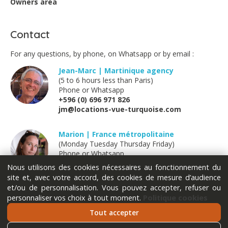
Owners area
Sylvie Odeon - March 2025
Contact
Nous avons passé un agréable séjour, les studios
For any questions, by phone, on Whatsapp or by email :
etaient fonctionnels, propres et l’emplacement idéal.
Nos interlocuteurs etaient réactifs et à l’écoute.
Jean-Marc | Martinique agency
(5 to 6 hours less than Paris)
Phone or Whatsapp
+596 (0) 696 971 826
Perrot - February 2025
jm@locations-vue-turquoise.com
Parfait ???? ???????????? nous avons passé une agréable
Marion | France métropolitaine
semaine à 4 personnes (2 adultes et 2 ados) les studios
(Monday Tuesday Thursday Friday)
sont bien équipés. La literie impeccable. L’emplacement
Phone or Whatsapp
est idéal pour sillonner le sud de l’île.
+33 (0) 611 289 121
Nous utilisons des cookies nécessaires au fonctionnement du
Merci pour l’accueil !
marion@locations-vue-turquoise.com
site et, avec votre accord, des cookies de mesure d’audience
et/ou de personnalisation. Vous pouvez accepter, refuser ou
personnaliser vos choix à tout moment.
Politique cookies
Charlotte - November 2024
Tout accepter