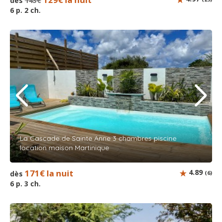
dès
143€
6 p. 2 ch.
La Cascade de Sainte Anne 3 chambres piscine
location maison Martinique
171€ la nuit
4.89
dès
(6)
6 p. 3 ch.