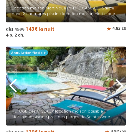
Location maison Martinique PETITE CASCADE Sainte
Anne 2 chambres piscine location maison Martinique
143€ la nuit
4.83
dès
150€
(2)
4 p. 2 ch.
Annulation flexible
REFUGE des OISEAUX location maison paisible
Martinique piscine près des plages de Sainte-Anne
129€ la nuit
4.97
(29)