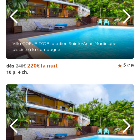
Villa COEUR D'OR location Sainte-Anne Martinique
piscine à la campagne
220€ la nuit
5
dès
240€
(19)
10 p. 4 ch.