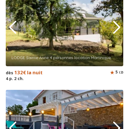
LODGE Sainte Anne 4 personnes location Martinique
132€ la nuit
5
dès
(2)
4 p. 2 ch.