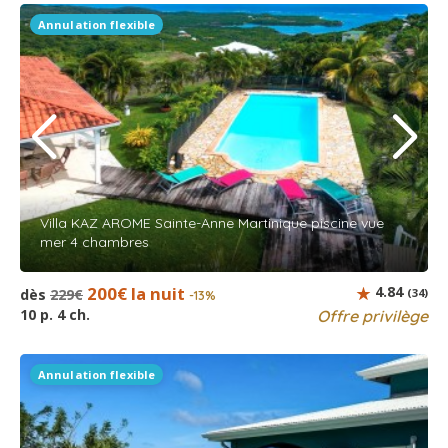
Annulation flexible
Villa KAZ AROME Sainte-Anne Martinique piscine vue
mer 4 chambres
200€ la nuit
4.84
dès
229€
(34)
-13%
10 p. 4 ch.
Offre privilège
Annulation flexible