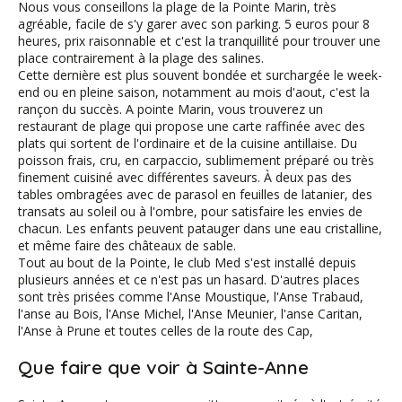
Nous vous conseillons la plage de la Pointe Marin, très
agréable, facile de s'y garer avec son parking. 5 euros pour 8
heures, prix raisonnable et c'est la tranquillité pour trouver une
place contrairement à la plage des salines.
Cette dernière est plus souvent bondée et surchargée le week-
end ou en pleine saison, notamment au mois d'aout, c'est la
rançon du succès. A pointe Marin, vous trouverez un
restaurant de plage qui propose une carte raffinée avec des
plats qui sortent de l'ordinaire et de la cuisine antillaise. Du
poisson frais, cru, en carpaccio, sublimement préparé ou très
finement cuisiné avec différentes saveurs. À deux pas des
tables ombragées avec de parasol en feuilles de latanier, des
transats au soleil ou à l'ombre, pour satisfaire les envies de
chacun. Les enfants peuvent patauger dans une eau cristalline,
et même faire des châteaux de sable.
Tout au bout de la Pointe, le club Med s'est installé depuis
plusieurs années et ce n'est pas un hasard. D'autres places
sont très prisées comme l'Anse Moustique, l'Anse Trabaud,
l'anse au Bois, l'Anse Michel, l'Anse Meunier, l'anse Caritan,
l'Anse à Prune et toutes celles de la route des Cap,
Que faire que voir à Sainte-Anne