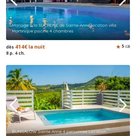
Mariage à la SUCRERIE de Sainte-Anne location villa
Martinique piscine 4 chambres
414€ la nuit
5
dès
(2)
8 p. 4 ch.
BUNGALOW Sainte Anne 4 personnes Location