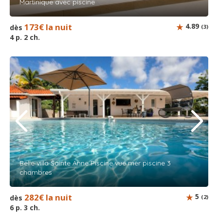
Martinique avec piscine
173€ la nuit
4.89
dès
(3)
4 p. 2 ch.
Belle villa Sainte Anne Piscine vue mer piscine 3
chambres
282€ la nuit
5
dès
(2)
6 p. 3 ch.