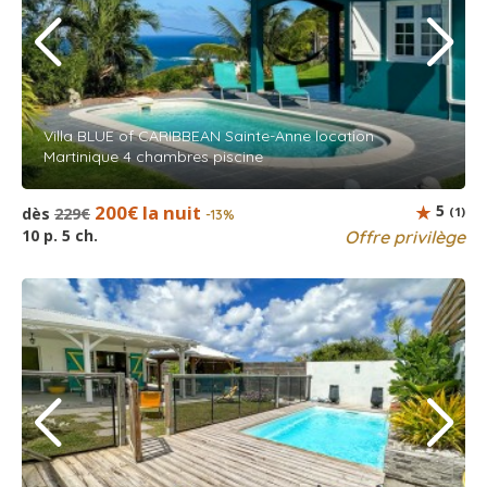
Villa BLUE of CARIBBEAN Sainte-Anne location
Martinique 4 chambres piscine
200€ la nuit
5
dès
229€
(1)
-13%
10 p. 5 ch.
Offre privilège