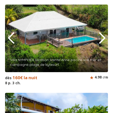
Villa NYMPHEA location Sainte-Anne piscine vue mer et
campagne plage de kytesurf
160€ la nuit
4.98
dès
(19)
8 p. 3 ch.